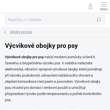
Přejít
na
obsah
Hledat
Obojky pro psy
Výcvikové obojky pro psy
Výcvikové obojky pro psy
nabízí moderní pomůcky určené k
řízenému a bezpečnému výcviku psa. V nabídce naleznete
elektronické, vibrační i sprejové výcvikové obojky, které pomáhají
při nácviku poslušnosti, odnaučení nežádoucího chování a
zlepšení komunikace mezi psem a psovodem. Výcvikové obojky
jsou vhodné pro domácí i venkovní použití a umožňují
přizpůsobení výcviku podle temperamentu a potřeb konkrétního
psa.