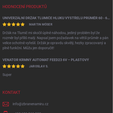
HODNOCENÍ PRODUKTŮ
UNIVERZÁLNÍ DRŽÁK TLUMIČE HLUKU VÝSTŘELU PRŮMĚR 60 - 64,5 MM
MARTIN MÖSER
Držák na Tlumič mi skočil úplně náhodou, jediný problém byl že
rozměr byl příliš malý. Napsal jsem požadavek na větší průměr a pán
velice ochotně vyřešil. Držák je opravdu skvělý, hezky zpracovaný a
plně funkční. Můžu jen doporučit!
VENATOR KRMNÝ AUTOMAT FEED23 6V – PLASTOVÝ
JAROSLAV S.
Super
KONTAKT
info
@
zbranenamiru.cz