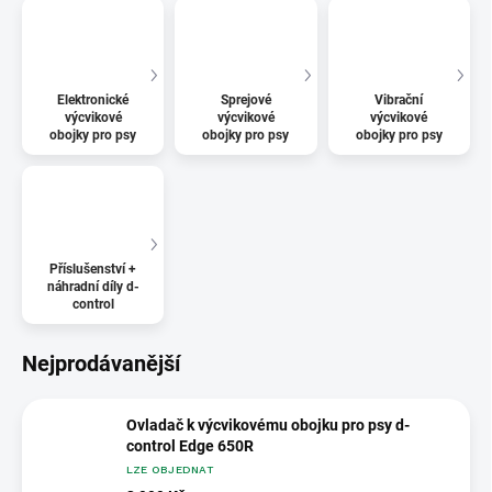
Elektronické
Sprejové
Vibrační
výcvikové
výcvikové
výcvikové
obojky pro psy
obojky pro psy
obojky pro psy
Příslušenství +
náhradní díly d-
control
Nejprodávanější
Ovladač k výcvikovému obojku pro psy d-
control Edge 650R
LZE OBJEDNAT