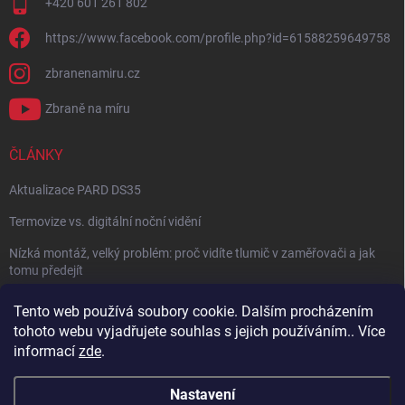
+420 601 261 802
https://www.facebook.com/profile.php?id=61588259649758
zbranenamiru.cz
Zbraně na míru
ČLÁNKY
Aktualizace PARD DS35
Termovize vs. digitální noční vidění
Nízká montáž, velký problém: proč vidíte tlumič v zaměřovači a jak
tomu předejít
NÁVOD: Jak správně nastavit balistický kalkulátor
Tento web používá soubory cookie. Dalším procházením
tohoto webu vyjadřujete souhlas s jejich používáním.. Více
Archiv
informací
zde
.
Nastavení
Copyright 2026
Zbraně na míru
. Všechna práva vyhrazena.