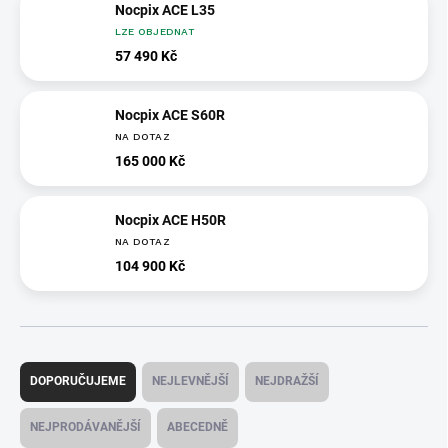
Nocpix ACE L35
LZE OBJEDNAT
57 490 Kč
Nocpix ACE S60R
NA DOTAZ
165 000 Kč
Nocpix ACE H50R
NA DOTAZ
104 900 Kč
Ř
a
DOPORUČUJEME
NEJLEVNĚJŠÍ
NEJDRAŽŠÍ
z
e
NEJPRODÁVANĚJŠÍ
ABECEDNĚ
n