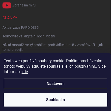
Zbraně na míru
ČLÁNKY
Aktualizace PARD DS35
Termovize vs. digitální noční vidění
Nízká montáž, velký problém: proč vidíte tlumič v zaměřovači a jak
tomu předejít
NÁVOD: Jak správně nastavit balistický kalkulátor
Tento web používá soubory cookie. Dalším procházením
tohoto webu vyjadřujete souhlas s jejich používáním.. Více
Archiv
informací
zde
.
Nastavení
Copyright 2026
Zbraně na míru
. Všechna práva vyhrazena.
Vytvořil Shoptet
Souhlasím