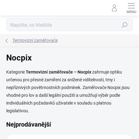
Přejít
na
obsah
Hledat
Termovizní zaměřovače
Nocpix
Kategorie
Termovizní zaměřovače – Nocpix
zahrnuje optiku
určenou pro přesné zamíření za snížené viditelnosti, tmy i
nepříznivých povětrnostních podmínek. Zaměřovače Nocpix jsou
vhodné pro lov a další legální použití a umožňují výběr podle
individuálních požadavků uživatele v souladu s platnou
legislativou.
Nejprodávanější