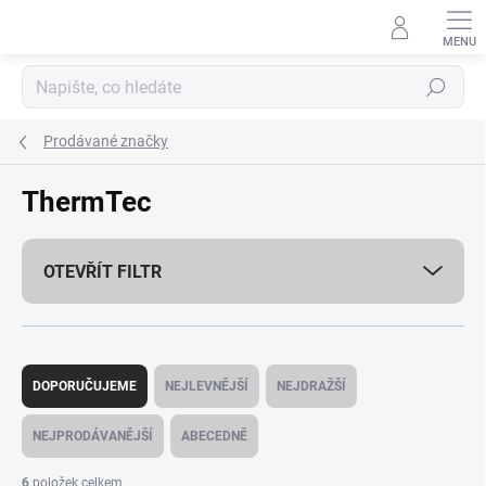
Přejít
na
obsah
Hledat
Prodávané značky
ThermTec
OTEVŘÍT FILTR
Ř
a
DOPORUČUJEME
NEJLEVNĚJŠÍ
NEJDRAŽŠÍ
z
e
NEJPRODÁVANĚJŠÍ
ABECEDNĚ
n
í
6
položek celkem