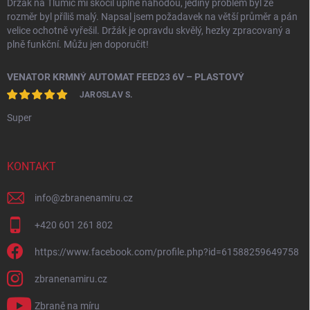
Držák na Tlumič mi skočil úplně náhodou, jediný problém byl že
rozměr byl příliš malý. Napsal jsem požadavek na větší průměr a pán
velice ochotně vyřešil. Držák je opravdu skvělý, hezky zpracovaný a
plně funkční. Můžu jen doporučit!
VENATOR KRMNÝ AUTOMAT FEED23 6V – PLASTOVÝ
JAROSLAV S.
Super
KONTAKT
info
@
zbranenamiru.cz
+420 601 261 802
https://www.facebook.com/profile.php?id=61588259649758
zbranenamiru.cz
Zbraně na míru