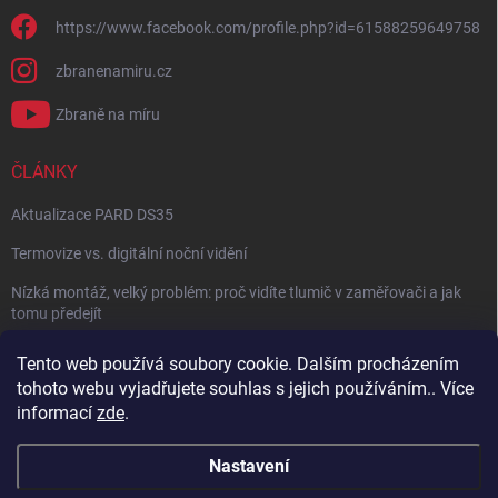
https://www.facebook.com/profile.php?id=61588259649758
zbranenamiru.cz
Zbraně na míru
ČLÁNKY
Aktualizace PARD DS35
Termovize vs. digitální noční vidění
Nízká montáž, velký problém: proč vidíte tlumič v zaměřovači a jak
tomu předejít
NÁVOD: Jak správně nastavit balistický kalkulátor
Tento web používá soubory cookie. Dalším procházením
tohoto webu vyjadřujete souhlas s jejich používáním.. Více
Archiv
informací
zde
.
Nastavení
Copyright 2026
Zbraně na míru
. Všechna práva vyhrazena.