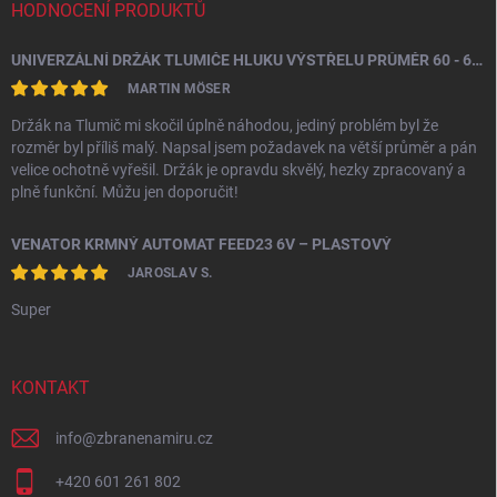
HODNOCENÍ PRODUKTŮ
UNIVERZÁLNÍ DRŽÁK TLUMIČE HLUKU VÝSTŘELU PRŮMĚR 60 - 64,5 MM
MARTIN MÖSER
Držák na Tlumič mi skočil úplně náhodou, jediný problém byl že
rozměr byl příliš malý. Napsal jsem požadavek na větší průměr a pán
velice ochotně vyřešil. Držák je opravdu skvělý, hezky zpracovaný a
plně funkční. Můžu jen doporučit!
VENATOR KRMNÝ AUTOMAT FEED23 6V – PLASTOVÝ
JAROSLAV S.
Super
KONTAKT
info
@
zbranenamiru.cz
+420 601 261 802