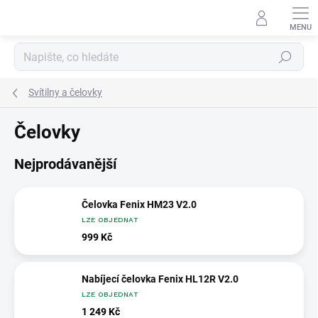
Přejít
na
obsah
Hledat
Svítilny a čelovky
Čelovky
Nejprodávanější
Čelovka Fenix HM23 V2.0
LZE OBJEDNAT
999 Kč
Nabíjecí čelovka Fenix HL12R V2.0
LZE OBJEDNAT
1 249 Kč