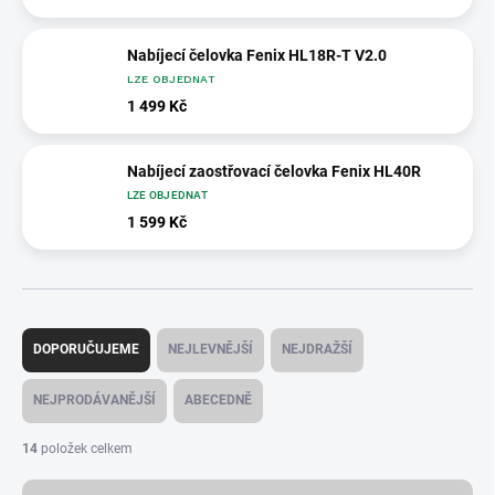
Nabíjecí čelovka Fenix HL18R-T V2.0
LZE OBJEDNAT
1 499 Kč
Nabíjecí zaostřovací čelovka Fenix HL40R
LZE OBJEDNAT
1 599 Kč
Ř
a
DOPORUČUJEME
NEJLEVNĚJŠÍ
NEJDRAŽŠÍ
z
e
NEJPRODÁVANĚJŠÍ
ABECEDNĚ
n
í
14
položek celkem
p
r