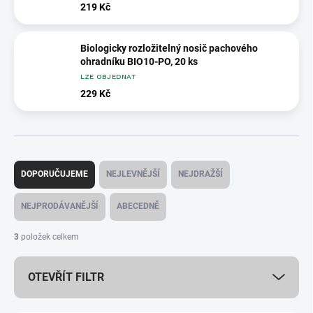
219 Kč
Biologicky rozložitelný nosič pachového
ohradníku BIO10-PO, 20 ks
LZE OBJEDNAT
229 Kč
Ř
a
DOPORUČUJEME
NEJLEVNĚJŠÍ
NEJDRAŽŠÍ
z
e
NEJPRODÁVANĚJŠÍ
ABECEDNĚ
n
í
3
položek celkem
p
r
OTEVŘÍT FILTR
o
d
u