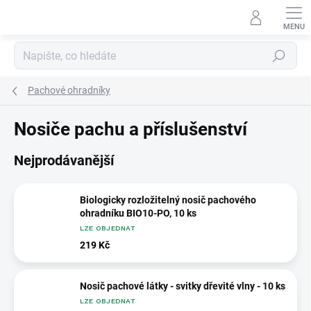
Přejít
na
obsah
Hledat
Pachové ohradníky
Nosiče pachu a příslušenství
Nejprodávanější
Biologicky rozložitelný nosič pachového
ohradníku BIO10-PO, 10 ks
LZE OBJEDNAT
219 Kč
Nosič pachové látky - svitky dřevité vlny - 10 ks
LZE OBJEDNAT