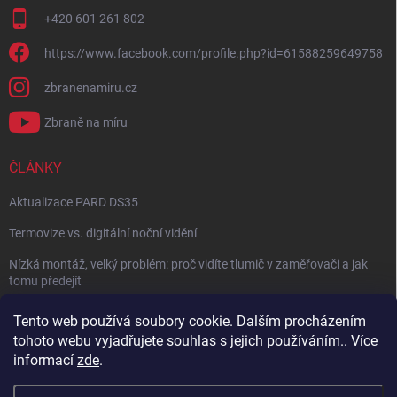
+420 601 261 802
https://www.facebook.com/profile.php?id=61588259649758
zbranenamiru.cz
Zbraně na míru
ČLÁNKY
Aktualizace PARD DS35
Termovize vs. digitální noční vidění
Nízká montáž, velký problém: proč vidíte tlumič v zaměřovači a jak
tomu předejít
NÁVOD: Jak správně nastavit balistický kalkulátor
Tento web používá soubory cookie. Dalším procházením
tohoto webu vyjadřujete souhlas s jejich používáním.. Více
Archiv
informací
zde
.