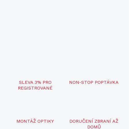
v
i
s
SLEVA 3% PRO
NON-STOP POPTÁVKA
REGISTROVANÉ
MONTÁŽ OPTIKY
DORUČENÍ ZBRANÍ AŽ
DOMŮ