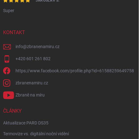
JAROSLAV S.
Super
KONTAKT
info
@
zbranenamiru.cz
+420 601 261 802
https://www.facebook.com/profile.php?id=61588259649758
zbranenamiru.cz
Zbraně na míru
ČLÁNKY
Aktualizace PARD DS35
Termovize vs. digitální noční vidění