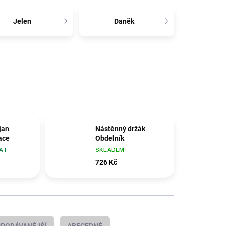
Jelen
Daněk
jan
Nástěnný držák
ace
Obdelník
AT
SKLADEM
726 Kč