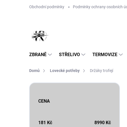
Přejít
Obchodní podmínky
Podmínky ochrany osobních ú
na
obsah
ZBRANĚ
STŘELIVO
TERMOVIZE
Domů
Lovecké potřeby
Držáky trofejí
P
o
s
CENA
t
r
a
n
181
Kč
8990
Kč