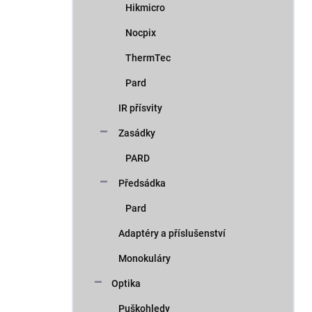
Hikmicro
Nocpix
ThermTec
Pard
IR přísvity
Zasádky
PARD
Předsádka
Pard
Adaptéry a příslušenství
Monokuláry
Optika
Puškohledy