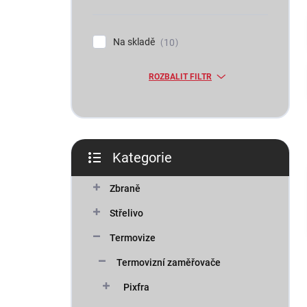
n
í
p
Na skladě
10
a
n
ROZBALIT FILTR
e
l
Kategorie
Přeskočit
kategorie
Zbraně
Střelivo
Termovize
Termovizní zaměřovače
Pixfra