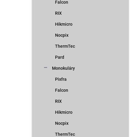
Falcon
RIX
Hikmicro
Nocpix
ThermTec
Pard
Monokuláry
Pixfra
Falcon
RIX
Hikmicro
Nocpix
ThermTec