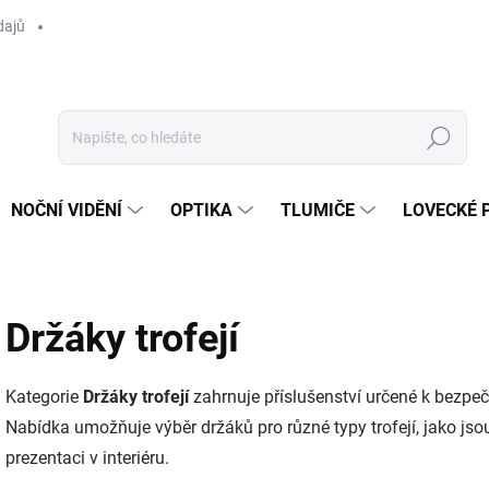
dajů
Hledat
NOČNÍ VIDĚNÍ
OPTIKA
TLUMIČE
LOVECKÉ 
Držáky trofejí
Kategorie
Držáky trofejí
zahrnuje příslušenství určené k bezpeč
Nabídka umožňuje výběr držáků pro různé typy trofejí, jako jsou
prezentaci v interiéru.