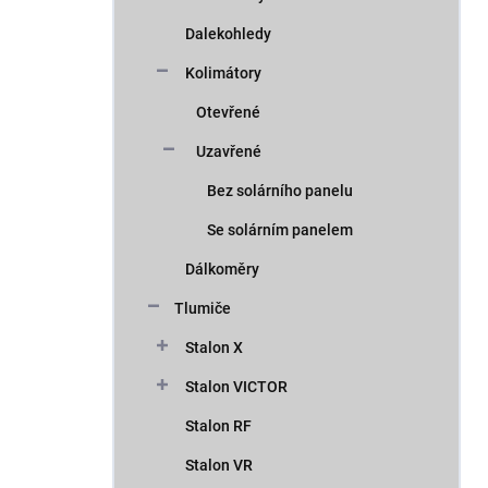
Dalekohledy
Kolimátory
Otevřené
Uzavřené
Bez solárního panelu
Se solárním panelem
Dálkoměry
Tlumiče
Stalon X
Stalon VICTOR
Stalon RF
Stalon VR