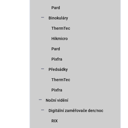
Pard
Binokuláry
ThermTec
Hikmicro
Pard
Pixfra
Předsádky
ThermTec
Pixfra
Noční vidění
Digitální zaměřovače den/noc
RIX