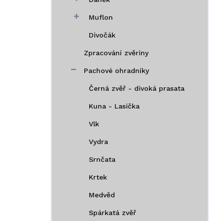
Muflon
Divočák
Zpracování zvěriny
Pachové ohradníky
Černá zvěř - divoká prasata
Kuna - Lasička
Vlk
Vydra
Srnčata
Krtek
Medvěd
Spárkatá zvěř