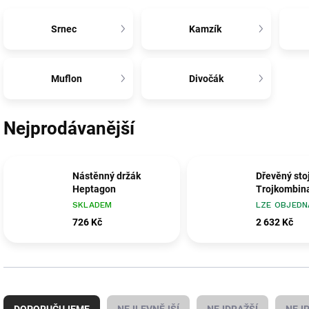
Srnec
Kamzík
Muflon
Divočák
Nejprodávanější
Nástěnný držák
Dřevěný sto
Heptagon
Trojkombin
SKLADEM
LZE OBJEDN
726 Kč
2 632 Kč
Ř
a