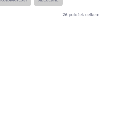
RODÁVANĚJŠÍ
ABECEDNĚ
26
položek celkem
976
975
BJEDNAT
SKLADEM
Nástěnný držák
Obdelník
726 Kč
600 Kč bez DPH