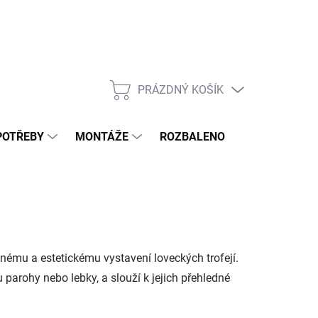
PRÁZDNÝ KOŠÍK
NÁKUPNÍ
KOŠÍK
POTŘEBY
MONTÁŽE
ROZBALENO
POPTÁVKOV
nému a estetickému vystavení loveckých trofejí.
 parohy nebo lebky, a slouží k jejich přehledné