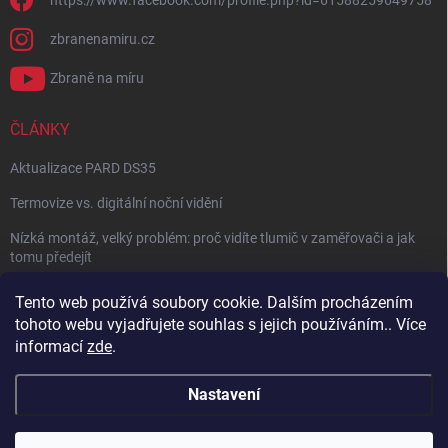
https://www.facebook.com/profile.php?id=61588259649758
zbranenamiru.cz
Zbraně na míru
ČLÁNKY
Aktualizace PARD DS35
Termovize vs. digitální noční vidění
Nízká montáž, velký problém: proč vidíte tlumič v zaměřovači a jak
tomu předejít
NÁVOD: Jak správně nastavit balistický kalkulátor
Tento web používá soubory cookie. Dalším procházením
tohoto webu vyjadřujete souhlas s jejich používáním.. Více
Archiv
informací
zde
.
Nastavení
Copyright 2026
Zbraně na míru
. Všechna práva vyhrazena.
Vytvořil Shoptet