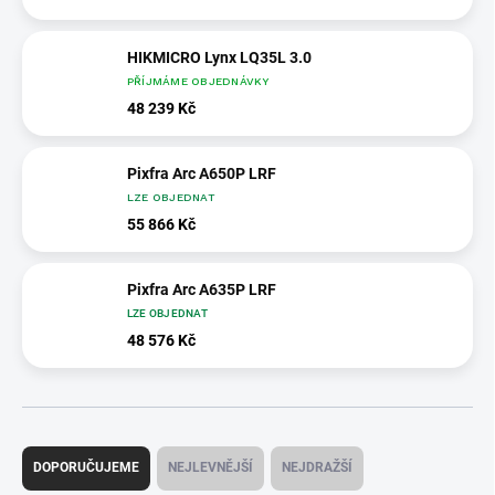
HIKMICRO Lynx LQ35L 3.0
PŘÍJMÁME OBJEDNÁVKY
48 239 Kč
Pixfra Arc A650P LRF
LZE OBJEDNAT
55 866 Kč
Pixfra Arc A635P LRF
LZE OBJEDNAT
48 576 Kč
Ř
a
DOPORUČUJEME
NEJLEVNĚJŠÍ
NEJDRAŽŠÍ
z