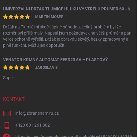
UNIVERZÁLNÍ DRŽÁK TLUMIČE HLUKU VÝSTŘELU PRŮMĚR 60 - 64,5 MM
MARTIN MÖSER
Držák na Tlumič mi skočil úplně náhodou, jediný problém byl že
rozměr byl příliš malý. Napsal jsem požadavek na větší průměr a pán
velice ochotně vyřešil. Držák je opravdu skvělý, hezky zpracovaný a
plně funkční. Můžu jen doporučit!
VENATOR KRMNÝ AUTOMAT FEED23 6V – PLASTOVÝ
JAROSLAV S.
Super
KONTAKT
info
@
zbranenamiru.cz
+420 601 261 802