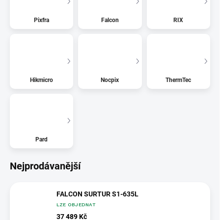
Pixfra
Falcon
RIX
Hikmicro
Nocpix
ThermTec
Pard
Nejprodávanější
FALCON SURTUR S1-635L
LZE OBJEDNAT
37 489 Kč