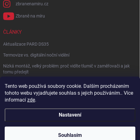
zbranenamiru.cz
Zbraně na míru
ČLÁNKY
Aktualizace PARD DS35
Termovize vs. digitální noční vidění
Nízká montáž, velký problém: proč vidíte tlumič v zaměřovači a jak
tomu předejít
NÁVOD: Jak správně nastavit balistický kalkulátor
Tento web používá soubory cookie. Dalším procházením
tohoto webu vyjadřujete souhlas s jejich používáním.. Více
Archiv
informací
zde
.
Nastavení
Copyright 2026
Zbraně na míru
. Všechna práva vyhrazena.
Vytvořil Shoptet
Souhlasím