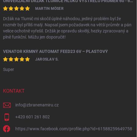
UNIVERZÁLNÍ DRŽÁK TLUMIČE HLUKU VÝSTŘELU PRŮMĚR 60 - 64,5 MM
MARTIN MÖSER
Držák na Tlumič mi skočil úplně náhodou, jediný problém byl že
rozměr byl příliš malý. Napsal jsem požadavek na větší průměr a pán
velice ochotně vyřešil. Držák je opravdu skvělý, hezky zpracovaný a
plně funkční. Můžu jen doporučit!
VENATOR KRMNÝ AUTOMAT FEED23 6V – PLASTOVÝ
JAROSLAV S.
Super
KONTAKT
info
@
zbranenamiru.cz
+420 601 261 802
https://www.facebook.com/profile.php?id=61588259649758