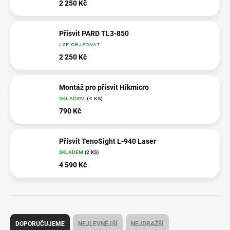
2 250 Kč
Přísvit PARD TL3-850
LZE OBJEDNAT
2 250 Kč
Montáž pro přísvit Hikmicro
SKLADEM
(4 KS)
790 Kč
Přísvit TenoSight L-940 Laser
SKLADEM
(2 KS)
4 590 Kč
Ř
a
DOPORUČUJEME
NEJLEVNĚJŠÍ
NEJDRAŽŠÍ