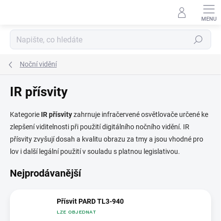
Přejít
na
obsah
Hledat
Noční vidění
IR přísvity
Kategorie
IR přísvity
zahrnuje infračervené osvětlovače určené ke
zlepšení viditelnosti při použití digitálního nočního vidění. IR
přísvity zvyšují dosah a kvalitu obrazu za tmy a jsou vhodné pro
lov i další legální použití v souladu s platnou legislativou.
Nejprodávanější
Přísvit PARD TL3-940
LZE OBJEDNAT