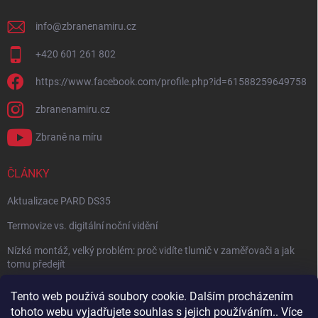
info
@
zbranenamiru.cz
+420 601 261 802
https://www.facebook.com/profile.php?id=61588259649758
zbranenamiru.cz
Zbraně na míru
ČLÁNKY
Aktualizace PARD DS35
Termovize vs. digitální noční vidění
Nízká montáž, velký problém: proč vidíte tlumič v zaměřovači a jak
tomu předejít
NÁVOD: Jak správně nastavit balistický kalkulátor
Tento web používá soubory cookie. Dalším procházením
tohoto webu vyjadřujete souhlas s jejich používáním.. Více