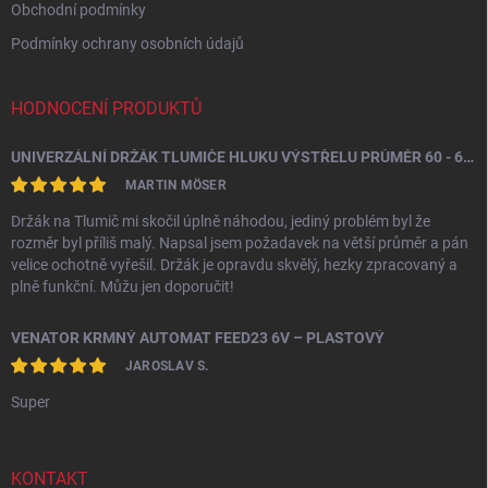
Obchodní podmínky
Podmínky ochrany osobních údajů
HODNOCENÍ PRODUKTŮ
UNIVERZÁLNÍ DRŽÁK TLUMIČE HLUKU VÝSTŘELU PRŮMĚR 60 - 64,5 MM
MARTIN MÖSER
Držák na Tlumič mi skočil úplně náhodou, jediný problém byl že
rozměr byl příliš malý. Napsal jsem požadavek na větší průměr a pán
velice ochotně vyřešil. Držák je opravdu skvělý, hezky zpracovaný a
plně funkční. Můžu jen doporučit!
VENATOR KRMNÝ AUTOMAT FEED23 6V – PLASTOVÝ
JAROSLAV S.
Super
KONTAKT