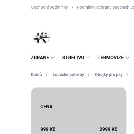
Přejít
Obchodní podmínky
Podmínky ochrany osobních ú
na
obsah
ZBRANĚ
STŘELIVO
TERMOVIZE
Domů
Lovecké potřeby
Obojky pro psy
P
o
s
CENA
t
r
a
n
999
Kč
2999
Kč