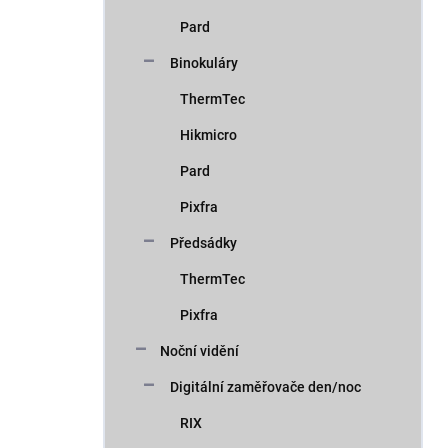
Pard
Binokuláry
ThermTec
Hikmicro
Pard
Pixfra
Předsádky
ThermTec
Pixfra
Noční vidění
Digitální zaměřovače den/noc
RIX