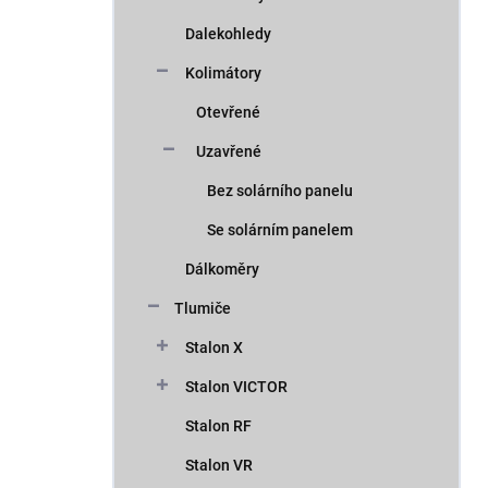
Dalekohledy
Kolimátory
Otevřené
Uzavřené
Bez solárního panelu
Se solárním panelem
Dálkoměry
Tlumiče
Stalon X
Stalon VICTOR
Stalon RF
Stalon VR