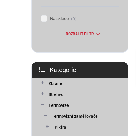
n
í
p
Na skladě
0
a
n
ROZBALIT FILTR
e
l
Kategorie
Přeskočit
kategorie
Zbraně
Střelivo
Termovize
Termovizní zaměřovače
Pixfra