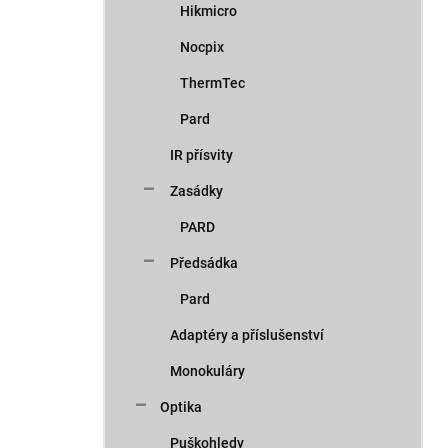
Hikmicro
Nocpix
ThermTec
Pard
IR přísvity
Zasádky
PARD
Předsádka
Pard
Adaptéry a příslušenství
Monokuláry
Optika
Puškohledy