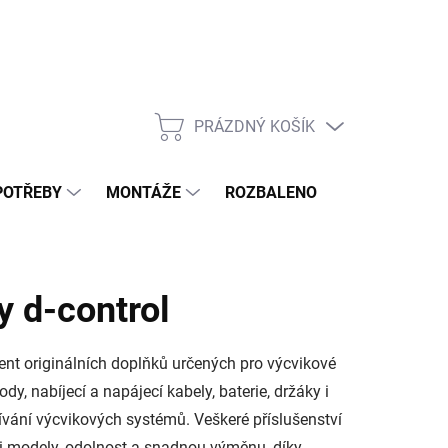
PRÁZDNÝ KOŠÍK
NÁKUPNÍ
KOŠÍK
POTŘEBY
MONTÁŽE
ROZBALENO
POPTÁVKOV
y d-control
ent originálních doplňků určených pro výcvikové
dy, nabíjecí a napájecí kabely, baterie, držáky i
ívání výcvikových systémů. Veškeré příslušenství
mi modely, odolnost a snadnou výměnu, díky