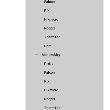
Falcon
RIX
Hikmicro
Nocpix
ThermTec
Pard
Monokuláry
Pixfra
Falcon
RIX
Hikmicro
Nocpix
ThermTec