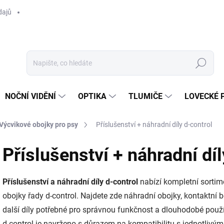
dajů
Hledat
NOČNÍ VIDĚNÍ
OPTIKA
TLUMIČE
LOVECKÉ 
Výcvikové obojky pro psy
Příslušenství + náhradní díly d-control
Příslušenství + náhradní díl
Příslušenství a náhradní díly d-control
nabízí kompletní sortim
obojky řady d-control. Najdete zde náhradní obojky, kontaktní bo
další díly potřebné pro správnou funkčnost a dlouhodobé použ
d-control je navrženo s důrazem na kompatibilitu s jednotlivý