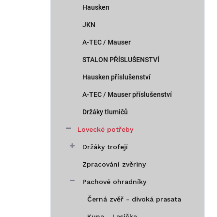
Hausken
JKN
A-TEC / Mauser
STALON PŘÍSLUŠENSTVÍ
Hausken příslušenství
A-TEC / Mauser příslušenství
Držáky tlumičů
Lovecké potřeby
Držáky trofejí
Zpracování zvěriny
Pachové ohradníky
Černá zvěř - divoká prasata
Kuna - Lasička