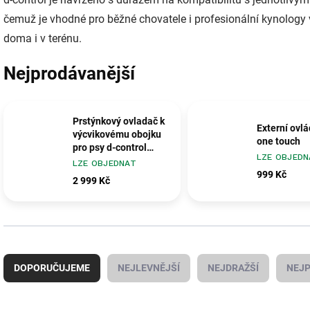
čemuž je vhodné pro běžné chovatele i profesionální kynology 
doma i v terénu.
Nejprodávanější
Prstýnkový ovladač k
Externí ovlá
výcvikovému obojku
one touch
pro psy d-control
LZE OBJEDN
Edge Ring
LZE OBJEDNAT
999 Kč
2 999 Kč
Ř
a
DOPORUČUJEME
NEJLEVNĚJŠÍ
NEJDRAŽŠÍ
NEJP
z
e
n