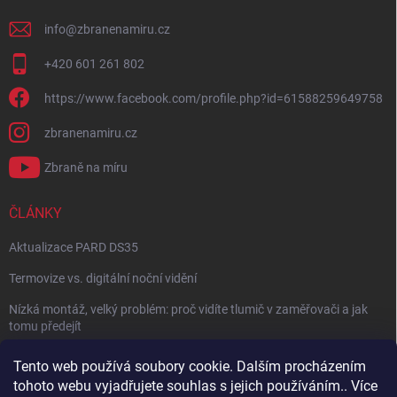
info
@
zbranenamiru.cz
+420 601 261 802
https://www.facebook.com/profile.php?id=61588259649758
zbranenamiru.cz
Zbraně na míru
ČLÁNKY
Aktualizace PARD DS35
Termovize vs. digitální noční vidění
Nízká montáž, velký problém: proč vidíte tlumič v zaměřovači a jak
tomu předejít
NÁVOD: Jak správně nastavit balistický kalkulátor
Tento web používá soubory cookie. Dalším procházením
tohoto webu vyjadřujete souhlas s jejich používáním.. Více
Archiv