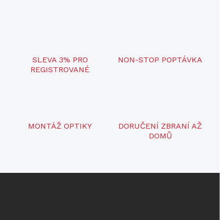
O
v
l
á
d
a
c
SLEVA 3% PRO
NON-STOP POPTÁVKA
í
REGISTROVANÉ
p
r
v
k
y
v
MONTÁŽ OPTIKY
DORUČENÍ ZBRANÍ AŽ
ý
DOMŮ
p
i
s
u
Z
á
p
a