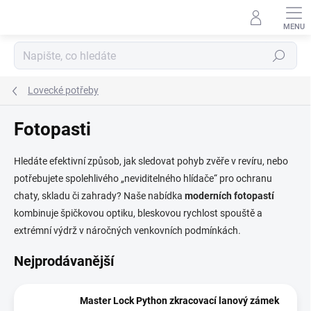
Přejít
na
obsah
Hledat
Lovecké potřeby
Fotopasti
Hledáte efektivní způsob, jak sledovat pohyb zvěře v revíru, nebo
potřebujete spolehlivého „neviditelného hlídače“ pro ochranu
chaty, skladu či zahrady? Naše nabídka
moderních fotopastí
kombinuje špičkovou optiku, bleskovou rychlost spouště a
extrémní výdrž v náročných venkovních podmínkách.
Nejprodávanější
Master Lock Python zkracovací lanový zámek