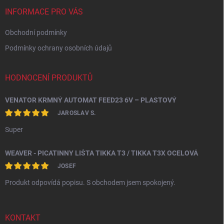
t
í
INFORMACE PRO VÁS
Obchodní podmínky
Podmínky ochrany osobních údajů
HODNOCENÍ PRODUKTŮ
VENATOR KRMNÝ AUTOMAT FEED23 6V – PLASTOVÝ
JAROSLAV S.
Super
WEAVER - PICATINNY LIŠTA TIKKA T3 / TIKKA T3X OCELOVÁ
JOSEF
Produkt odpovídá popisu. S obchodem jsem spokojený.
KONTAKT