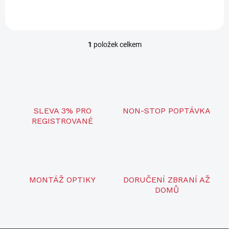
uzavíratelné lahvi 500 ml.
1
položek celkem
O
v
l
á
d
a
c
SLEVA 3% PRO
NON-STOP POPTÁVKA
í
REGISTROVANÉ
p
r
v
k
y
v
MONTÁŽ OPTIKY
DORUČENÍ ZBRANÍ AŽ
ý
DOMŮ
p
i
s
u