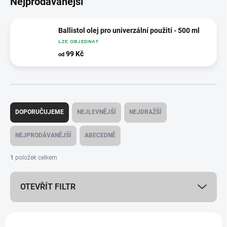
Nejprodávanější
Ballistol olej pro univerzální použití - 500 ml
LZE OBJEDNAT
99 Kč
od
Ř
a
DOPORUČUJEME
NEJLEVNĚJŠÍ
NEJDRAŽŠÍ
z
e
NEJPRODÁVANĚJŠÍ
ABECEDNĚ
n
í
1
položek celkem
p
r
OTEVŘÍT FILTR
o
d
u
V
k