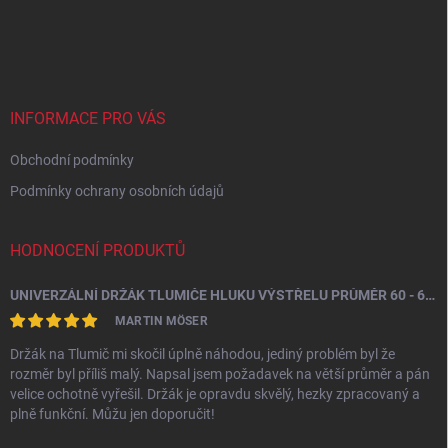
Z
á
p
a
t
í
INFORMACE PRO VÁS
Obchodní podmínky
Podmínky ochrany osobních údajů
HODNOCENÍ PRODUKTŮ
UNIVERZÁLNÍ DRŽÁK TLUMIČE HLUKU VÝSTŘELU PRŮMĚR 60 - 64,5 MM
MARTIN MÖSER
Držák na Tlumič mi skočil úplně náhodou, jediný problém byl že
rozměr byl příliš malý. Napsal jsem požadavek na větší průměr a pán
velice ochotně vyřešil. Držák je opravdu skvělý, hezky zpracovaný a
plně funkční. Můžu jen doporučit!