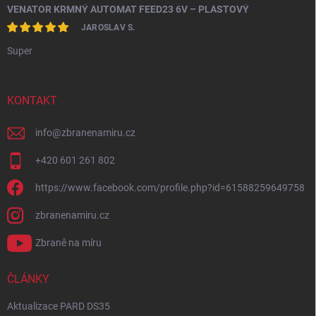
VENATOR KRMNÝ AUTOMAT FEED23 6V – PLASTOVÝ
JAROSLAV S.
Super
KONTAKT
info
@
zbranenamiru.cz
+420 601 261 802
https://www.facebook.com/profile.php?id=61588259649758
zbranenamiru.cz
Zbraně na míru
ČLÁNKY
Aktualizace PARD DS35