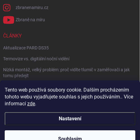
zbranenamiru.cz
Zbraně na míru
ČLÁNKY
Aktualizace PARD DS35
Termovize vs. digitální noční vidění
Nízká montáž, velký problém: proč vidíte tlumič v zaměřovači a jak
tomu předejít
NÁVOD: Jak správně nastavit balistický kalkulátor
Tento web používá soubory cookie. Dalším procházením
tohoto webu vyjadřujete souhlas s jejich používáním.. Více
Archiv
informací
zde
.
Nastavení
Copyright 2026
Zbraně na míru
. Všechna práva vyhrazena.
Vytvořil Shoptet
Souhlasím