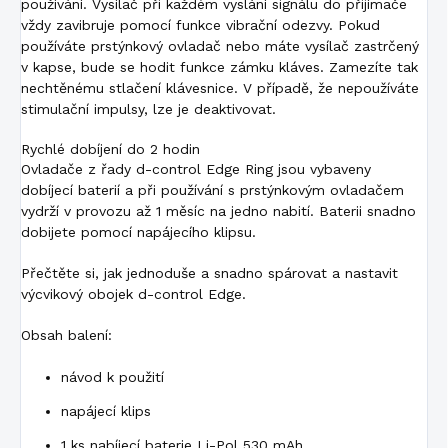
používání. Vysílač při každém vyslání signálu do přijímače
vždy zavibruje pomocí funkce vibrační odezvy. Pokud
používáte prstýnkový ovladač nebo máte vysílač zastrčený
v kapse, bude se hodit funkce zámku kláves. Zamezíte tak
nechtěnému stlačení klávesnice. V případě, že nepoužíváte
stimulační impulsy, lze je deaktivovat.
Rychlé dobíjení do 2 hodin
Ovladače z řady d-control Edge Ring jsou vybaveny
dobíjecí baterií a při používání s prstýnkovým ovladačem
vydrží v provozu až 1 měsíc na jedno nabití. Baterii snadno
dobijete pomocí napájecího klipsu.
Přečtěte si, jak jednoduše a snadno spárovat a nastavit
výcvikový obojek d-control Edge.
Obsah balení:
návod k použití
napájecí klips
1 ks nabíjecí baterie Li-Pol 530 mAh