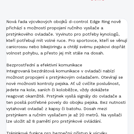
Nová řada výcvikových obojků d-control Edge Ring nově
přichází s možností propojení ručního vysílače a
prstýnkového ovladače. Vyvinuto pro potřeby kynologů,
kteří potřebují mít volné ruce. Pro sportovce, kteří se věnují
canicrossu nebo bikejöringu a chtějí svému pejskovi dopřát
volnost pohybu, a přesto jej mít stále na dosah.
Bezprostřední a efektivní komunikace
Integrovaná bezdrátová komunikace v ovladači nabízí
možnost propojení s prstýnkovým ovladačem. Otevírají se
nové možnosti kontroly pejska. Ať už cvičíte poslušnost,
jedete na kole, saních či koloběžce, vždy dokážete
reagovat okamžitě. Prstýnek vysílá signály do ovladače a
ten posílá potřebné povely do obojku pejska. Bez nutnosti
vytahovat ovladač z kapsy či batohu. Dosah mezi
prstýnkem a ručním vysílačem je až 20 metrů. Na vysílači
lze uložit až 8 pamětí pro prstýnkové ovládání.
Tréninkové funkce pro bezpečný přístup k výcviku