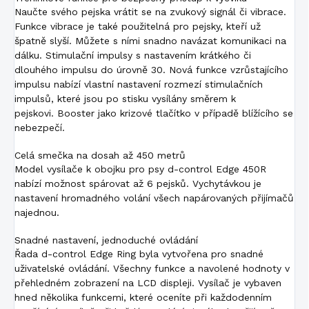
Naučte svého pejska vrátit se na zvukový signál či vibrace.
Funkce vibrace je také použitelná pro pejsky, kteří už
špatně slyší. Můžete s ními snadno navázat komunikaci na
dálku. Stimulační impulsy s nastavením krátkého či
dlouhého impulsu do úrovně 30. Nová funkce vzrůstajícího
impulsu nabízí vlastní nastavení rozmezí stimulačních
impulsů, které jsou po stisku vysílány směrem k
pejskovi. Booster jako krizové tlačítko v případě blížícího se
nebezpečí.
Celá smečka na dosah až 450 metrů
Model vysílače k obojku pro psy d-control Edge 450R
nabízí možnost spárovat až 6 pejsků. Vychytávkou je
nastavení hromadného volání všech napárovaných přijímačů
najednou.
Snadné nastavení, jednoduché ovládání
Řada d-control Edge Ring byla vytvořena pro snadné
uživatelské ovládání. Všechny funkce a navolené hodnoty v
přehledném zobrazení na LCD displeji. Vysílač je vybaven
hned několika funkcemi, které oceníte při každodenním