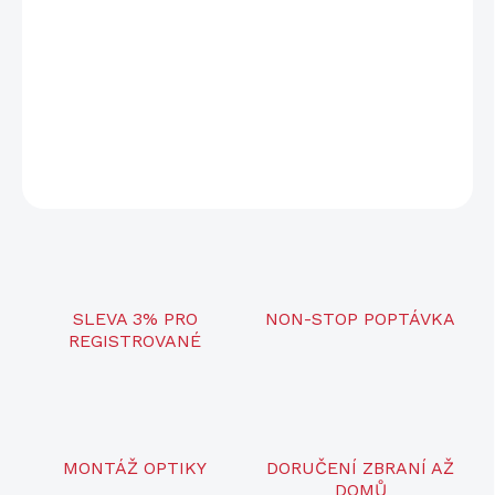
450R s integrovanou bezdrátovou komunikací pro spárování s
prstýnkovým ovladačem. Bezpečný dosah až 450 metrů s
funkcemi zvuk,vibrace, stimulační impuls, booster a vzrůstající
impuls. Snadné ovládání, přehledný LCD displej a možnost
spárování až pro 6 pejsků.
DETAILNÍ INFORMACE
ZEPTAT SE
SLEVA 3% PRO
NON-STOP POPTÁVKA
REGISTROVANÉ
MONTÁŽ OPTIKY
DORUČENÍ ZBRANÍ AŽ
DOMŮ