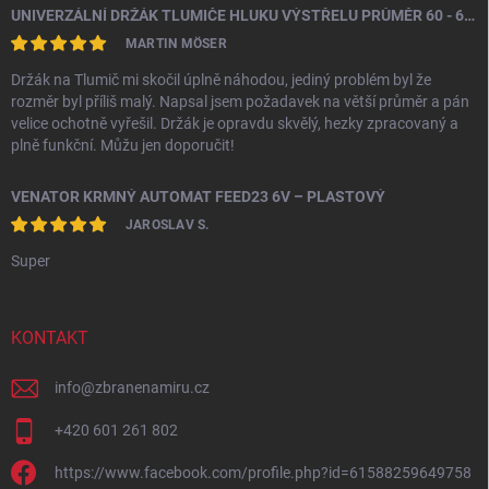
UNIVERZÁLNÍ DRŽÁK TLUMIČE HLUKU VÝSTŘELU PRŮMĚR 60 - 64,5 MM
MARTIN MÖSER
Držák na Tlumič mi skočil úplně náhodou, jediný problém byl že
rozměr byl příliš malý. Napsal jsem požadavek na větší průměr a pán
velice ochotně vyřešil. Držák je opravdu skvělý, hezky zpracovaný a
plně funkční. Můžu jen doporučit!
VENATOR KRMNÝ AUTOMAT FEED23 6V – PLASTOVÝ
JAROSLAV S.
Super
KONTAKT
info
@
zbranenamiru.cz
+420 601 261 802
https://www.facebook.com/profile.php?id=61588259649758