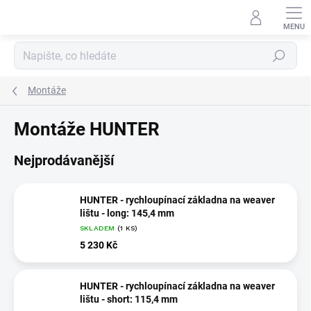
Přejít
na
obsah
Hledat
Montáže
Montáže HUNTER
Nejprodávanější
HUNTER - rychloupínací základna na weaver
lištu - long: 145,4 mm
SKLADEM
(1 KS)
5 230 Kč
HUNTER - rychloupínací základna na weaver
lištu - short: 115,4 mm