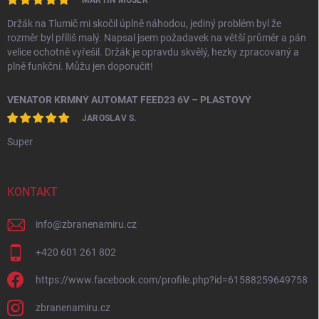
MARTIN MÖSER
Držák na Tlumič mi skočil úplně náhodou, jediný problém byl že
rozměr byl příliš malý. Napsal jsem požadavek na větší průměr a pán
velice ochotně vyřešil. Držák je opravdu skvělý, hezky zpracovaný a
plně funkční. Můžu jen doporučit!
VENATOR KRMNÝ AUTOMAT FEED23 6V – PLASTOVÝ
JAROSLAV S.
Super
KONTAKT
info
@
zbranenamiru.cz
+420 601 261 802
https://www.facebook.com/profile.php?id=61588259649758
zbranenamiru.cz