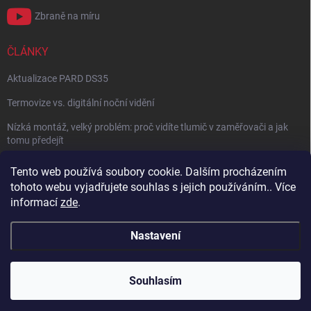
Zbraně na míru
ČLÁNKY
Aktualizace PARD DS35
Termovize vs. digitální noční vidění
Nízká montáž, velký problém: proč vidíte tlumič v zaměřovači a jak
tomu předejít
NÁVOD: Jak správně nastavit balistický kalkulátor
Tento web používá soubory cookie. Dalším procházením
tohoto webu vyjadřujete souhlas s jejich používáním.. Více
Archiv
informací
zde
.
Nastavení
Copyright 2026
Zbraně na míru
. Všechna práva vyhrazena.
Vytvořil Shoptet
Souhlasím