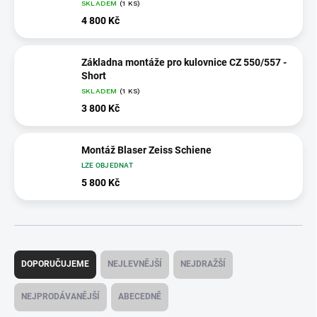
SKLADEM
(1 KS)
4 800 Kč
Základna montáže pro kulovnice CZ 550/557 -
Short
SKLADEM
(1 KS)
3 800 Kč
Montáž Blaser Zeiss Schiene
LZE OBJEDNAT
5 800 Kč
Ř
a
DOPORUČUJEME
NEJLEVNĚJŠÍ
NEJDRAŽŠÍ
z
e
NEJPRODÁVANĚJŠÍ
ABECEDNĚ
n