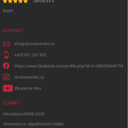
JAROSLAV S.
Super
KONTAKT
info
@
zbranenamiru.cz
+420 601 261 802
https://www.facebook.com/profile.php?id=61588259649758
zbranenamiru.cz
Zbraně na míru
ČLÁNKY
Aktualizace PARD DS35
Termovize vs. digitální noční vidění