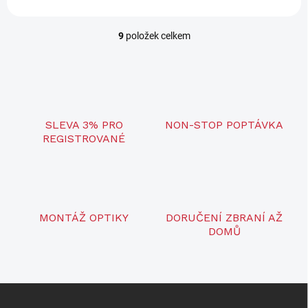
RF...
9
položek celkem
O
v
l
á
d
a
c
SLEVA 3% PRO
NON-STOP POPTÁVKA
í
REGISTROVANÉ
p
r
v
k
y
v
MONTÁŽ OPTIKY
DORUČENÍ ZBRANÍ AŽ
ý
DOMŮ
p
i
s
u
Z
á