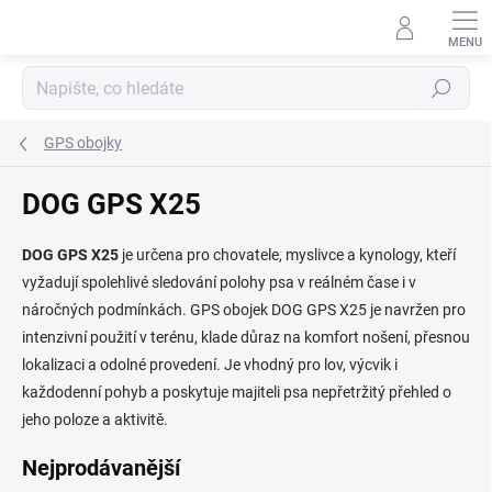
Přejít
na
obsah
Hledat
GPS obojky
DOG GPS X25
DOG GPS X25
je určena pro chovatele, myslivce a kynology, kteří
vyžadují spolehlivé sledování polohy psa v reálném čase i v
náročných podmínkách. GPS obojek DOG GPS X25 je navržen pro
intenzivní použití v terénu, klade důraz na komfort nošení, přesnou
lokalizaci a odolné provedení. Je vhodný pro lov, výcvik i
každodenní pohyb a poskytuje majiteli psa nepřetržitý přehled o
jeho poloze a aktivitě.
Nejprodávanější