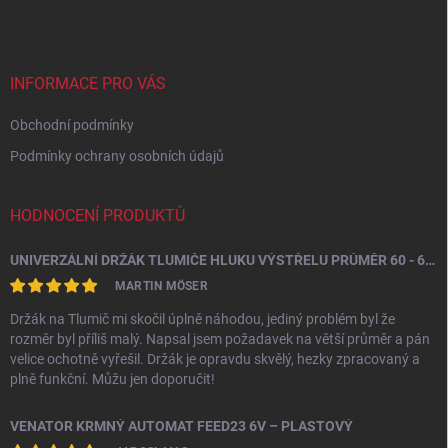
p
a
t
í
INFORMACE PRO VÁS
Obchodní podmínky
Podmínky ochrany osobních údajů
HODNOCENÍ PRODUKTŮ
UNIVERZÁLNÍ DRŽÁK TLUMIČE HLUKU VÝSTŘELU PRŮMĚR 60 - 64,5 MM
MARTIN MÖSER
Držák na Tlumič mi skočil úplně náhodou, jediný problém byl že
rozměr byl příliš malý. Napsal jsem požadavek na větší průměr a pán
velice ochotně vyřešil. Držák je opravdu skvělý, hezky zpracovaný a
plně funkční. Můžu jen doporučit!
VENATOR KRMNÝ AUTOMAT FEED23 6V – PLASTOVÝ