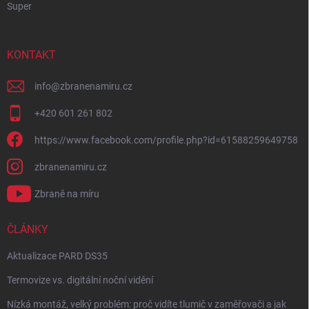
Super
KONTAKT
info
@
zbranenamiru.cz
+420 601 261 802
https://www.facebook.com/profile.php?id=61588259649758
zbranenamiru.cz
Zbraně na míru
ČLÁNKY
Aktualizace PARD DS35
Termovize vs. digitální noční vidění
Nízká montáž, velký problém: proč vidíte tlumič v zaměřovači a jak