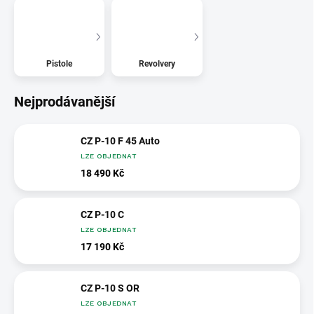
Pistole
Revolvery
Nejprodávanější
CZ P-10 F 45 Auto
LZE OBJEDNAT
18 490 Kč
CZ P-10 C
LZE OBJEDNAT
17 190 Kč
CZ P-10 S OR
LZE OBJEDNAT