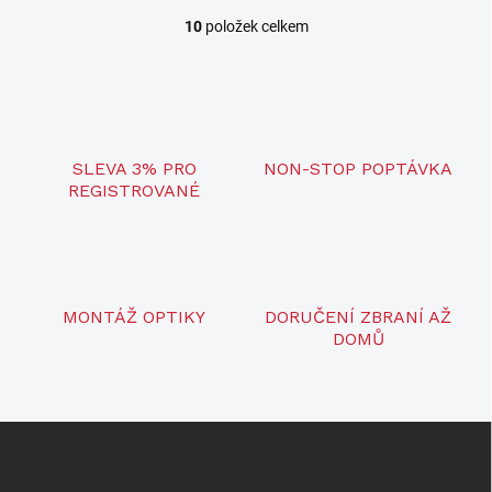
10
položek celkem
O
v
l
á
d
a
c
SLEVA 3% PRO
NON-STOP POPTÁVKA
í
REGISTROVANÉ
p
r
v
k
y
v
MONTÁŽ OPTIKY
DORUČENÍ ZBRANÍ AŽ
ý
DOMŮ
p
i
s
u
Z
á
p