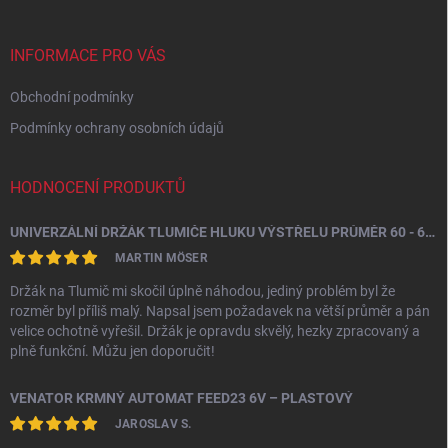
a
t
í
INFORMACE PRO VÁS
Obchodní podmínky
Podmínky ochrany osobních údajů
HODNOCENÍ PRODUKTŮ
UNIVERZÁLNÍ DRŽÁK TLUMIČE HLUKU VÝSTŘELU PRŮMĚR 60 - 64,5 MM
MARTIN MÖSER
Držák na Tlumič mi skočil úplně náhodou, jediný problém byl že
rozměr byl příliš malý. Napsal jsem požadavek na větší průměr a pán
velice ochotně vyřešil. Držák je opravdu skvělý, hezky zpracovaný a
plně funkční. Můžu jen doporučit!
VENATOR KRMNÝ AUTOMAT FEED23 6V – PLASTOVÝ
JAROSLAV S.