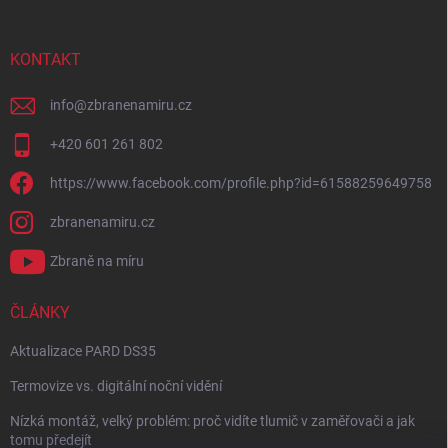
KONTAKT
info
@
zbranenamiru.cz
+420 601 261 802
https://www.facebook.com/profile.php?id=61588259649758
zbranenamiru.cz
Zbraně na míru
ČLÁNKY
Aktualizace PARD DS35
Termovize vs. digitální noční vidění
Nízká montáž, velký problém: proč vidíte tlumič v zaměřovači a jak
tomu předejít