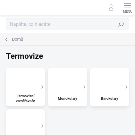
Přejít
na
obsah
Hledat
Domů
Termovize
Termovizní
Monokuláry
Binokuláry
zaměřovače