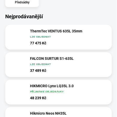
Předsádky
Nejprodávanější
ThermTec VENTUS 635L 35mm
LZE OBJEDNAT
77 475 Kč
FALCON SURTUR S1-635L
LZE OBJEDNAT
37 489 Kč
HIKMICRO Lynx LQ35L 3.0
PŘÍJMÁME OBJEDNÁVKY
48 239 Kč
Hikmicro Neos NH35L