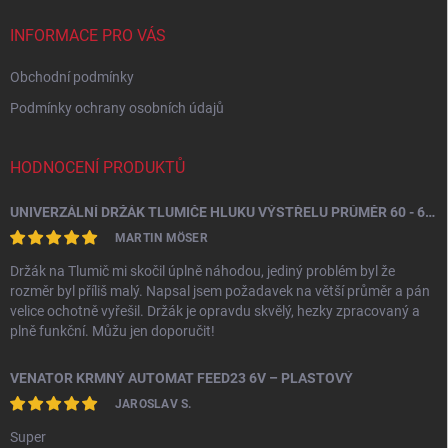
t
í
INFORMACE PRO VÁS
Obchodní podmínky
Podmínky ochrany osobních údajů
HODNOCENÍ PRODUKTŮ
UNIVERZÁLNÍ DRŽÁK TLUMIČE HLUKU VÝSTŘELU PRŮMĚR 60 - 64,5 MM
MARTIN MÖSER
Držák na Tlumič mi skočil úplně náhodou, jediný problém byl že
rozměr byl příliš malý. Napsal jsem požadavek na větší průměr a pán
velice ochotně vyřešil. Držák je opravdu skvělý, hezky zpracovaný a
plně funkční. Můžu jen doporučit!
VENATOR KRMNÝ AUTOMAT FEED23 6V – PLASTOVÝ
JAROSLAV S.
Super