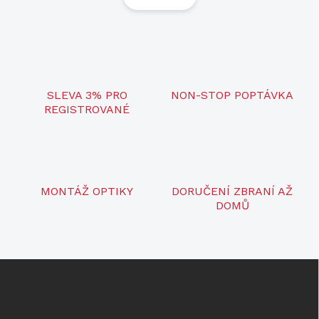
á
d
n
a
k
c
o
í
p
v
r
á
v
SLEVA 3% PRO
NON-STOP POPTÁVKA
n
k
REGISTROVANÉ
í
y
v
ý
p
i
s
MONTÁŽ OPTIKY
DORUČENÍ ZBRANÍ AŽ
u
DOMŮ
Z
á
p
a