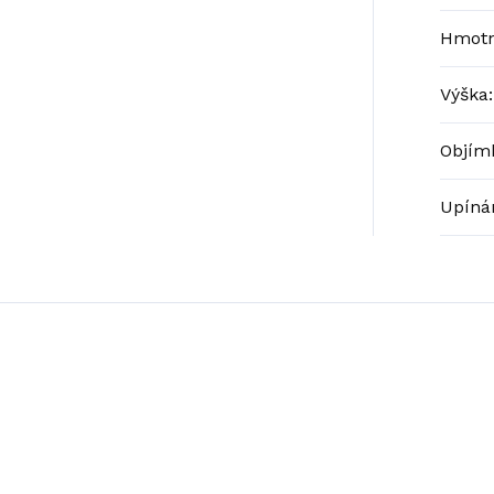
Hmotn
Výška:
Objím
Upínán