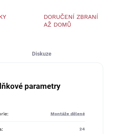
KY
DORUČENÍ ZBRANÍ
AŽ DOMŮ
Diskuze
lňkové parametry
rie
:
Montáže dělené
a
:
24