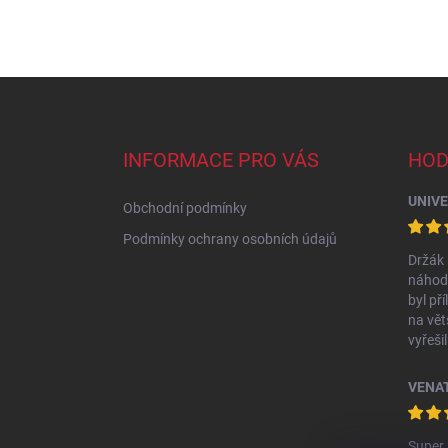
Z
á
p
a
INFORMACE PRO VÁS
HOD
t
í
Obchodní podmínky
Podmínky ochrany osobních údajů
Držák 
náhodo
byl př
na vět
vyřeši
zpraco
doporu
Super