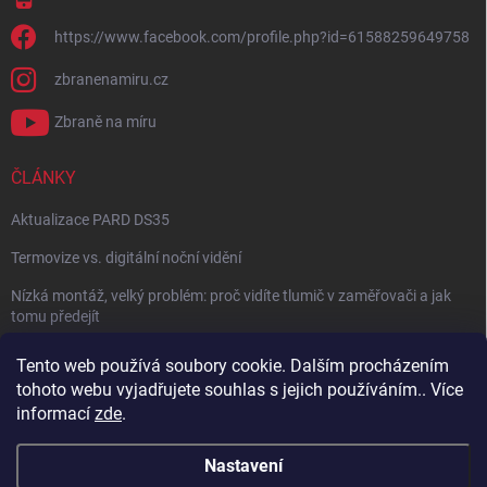
https://www.facebook.com/profile.php?id=61588259649758
zbranenamiru.cz
Zbraně na míru
ČLÁNKY
Aktualizace PARD DS35
Termovize vs. digitální noční vidění
Nízká montáž, velký problém: proč vidíte tlumič v zaměřovači a jak
tomu předejít
NÁVOD: Jak správně nastavit balistický kalkulátor
Tento web používá soubory cookie. Dalším procházením
tohoto webu vyjadřujete souhlas s jejich používáním.. Více
Archiv
informací
zde
.
Nastavení
Copyright 2026
Zbraně na míru
. Všechna práva vyhrazena.