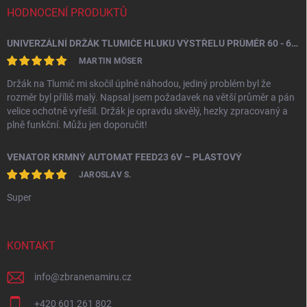
HODNOCENÍ PRODUKTŮ
UNIVERZÁLNÍ DRŽÁK TLUMIČE HLUKU VÝSTŘELU PRŮMĚR 60 - 64,5 MM
MARTIN MÖSER
Držák na Tlumič mi skočil úplně náhodou, jediný problém byl že
rozměr byl příliš malý. Napsal jsem požadavek na větší průměr a pán
velice ochotně vyřešil. Držák je opravdu skvělý, hezky zpracovaný a
plně funkční. Můžu jen doporučit!
VENATOR KRMNÝ AUTOMAT FEED23 6V – PLASTOVÝ
JAROSLAV S.
Super
KONTAKT
info
@
zbranenamiru.cz
+420 601 261 802