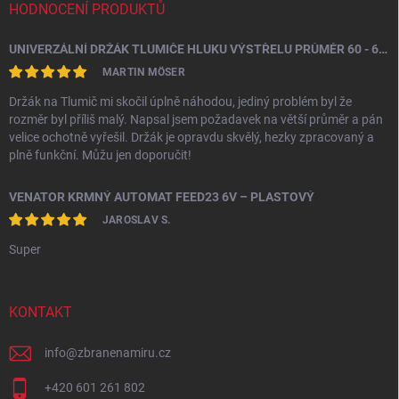
HODNOCENÍ PRODUKTŮ
UNIVERZÁLNÍ DRŽÁK TLUMIČE HLUKU VÝSTŘELU PRŮMĚR 60 - 64,5 MM
MARTIN MÖSER
Držák na Tlumič mi skočil úplně náhodou, jediný problém byl že
rozměr byl příliš malý. Napsal jsem požadavek na větší průměr a pán
velice ochotně vyřešil. Držák je opravdu skvělý, hezky zpracovaný a
plně funkční. Můžu jen doporučit!
VENATOR KRMNÝ AUTOMAT FEED23 6V – PLASTOVÝ
JAROSLAV S.
Super
KONTAKT
info
@
zbranenamiru.cz
+420 601 261 802