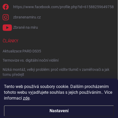
https://www.facebook.com/profile.php?id=61588259649758
zbranenamiru.cz
Zbraně na míru
ČLÁNKY
Aktualizace PARD DS35
Termovize vs. digitální noční vidění
Nízká montáž, velký problém: proč vidíte tlumič v zaměřovači a jak
tomu předejít
NÁVOD: Jak správně nastavit balistický kalkulátor
Tento web používá soubory cookie. Dalším procházením
tohoto webu vyjadřujete souhlas s jejich používáním.. Více
Archiv
informací
zde
.
Nastavení
Copyright 2026
Zbraně na míru
. Všechna práva vyhrazena.