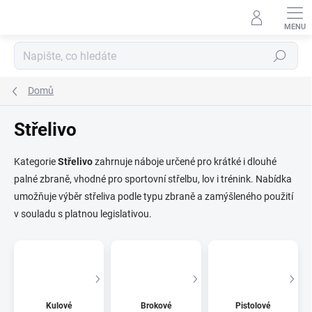
Přejít
na
obsah
Hledat
Domů
Střelivo
Kategorie
Střelivo
zahrnuje náboje určené pro krátké i dlouhé
palné zbraně, vhodné pro sportovní střelbu, lov i trénink. Nabídka
umožňuje výběr střeliva podle typu zbraně a zamýšleného použití
v souladu s platnou legislativou.
Kulové
Brokové
Pistolové