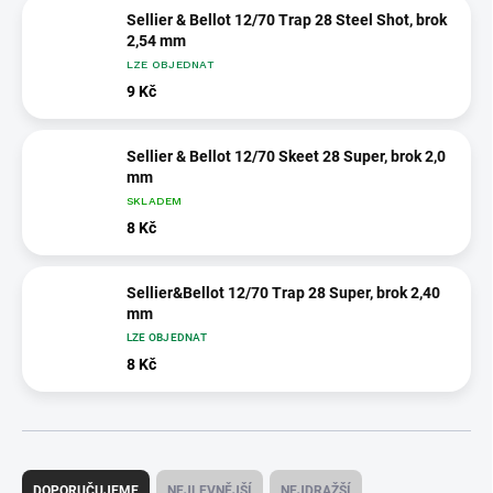
Sellier & Bellot 12/70 Trap 28 Steel Shot, brok
2,54 mm
LZE OBJEDNAT
9 Kč
Sellier & Bellot 12/70 Skeet 28 Super, brok 2,0
mm
SKLADEM
8 Kč
Sellier&Bellot 12/70 Trap 28 Super, brok 2,40
mm
LZE OBJEDNAT
8 Kč
Ř
a
DOPORUČUJEME
NEJLEVNĚJŠÍ
NEJDRAŽŠÍ