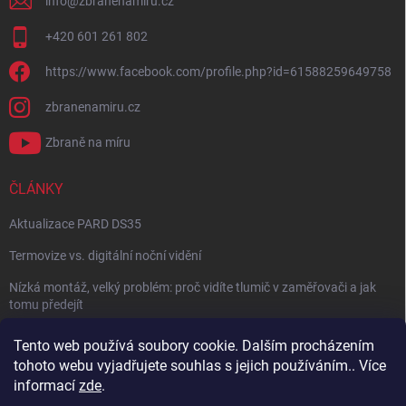
info
@
zbranenamiru.cz
+420 601 261 802
https://www.facebook.com/profile.php?id=61588259649758
zbranenamiru.cz
Zbraně na míru
ČLÁNKY
Aktualizace PARD DS35
Termovize vs. digitální noční vidění
Nízká montáž, velký problém: proč vidíte tlumič v zaměřovači a jak
tomu předejít
NÁVOD: Jak správně nastavit balistický kalkulátor
Tento web používá soubory cookie. Dalším procházením
tohoto webu vyjadřujete souhlas s jejich používáním.. Více
Archiv
informací
zde
.