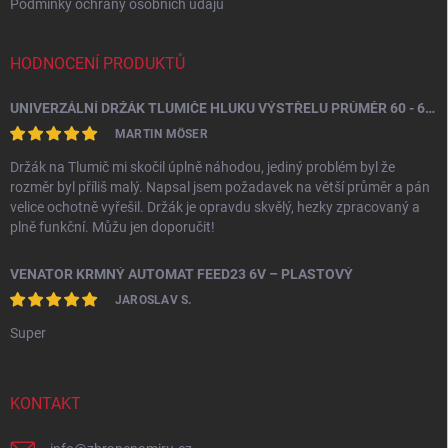
Podmínky ochrany osobních údajů
HODNOCENÍ PRODUKTŮ
UNIVERZÁLNÍ DRŽÁK TLUMIČE HLUKU VÝSTŘELU PRŮMĚR 60 - 64,5 MM
MARTIN MÖSER
Držák na Tlumič mi skočil úplně náhodou, jediný problém byl že
rozměr byl příliš malý. Napsal jsem požadavek na větší průměr a pán
velice ochotně vyřešil. Držák je opravdu skvělý, hezky zpracovaný a
plně funkční. Můžu jen doporučit!
VENATOR KRMNÝ AUTOMAT FEED23 6V – PLASTOVÝ
JAROSLAV S.
Super
KONTAKT