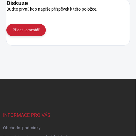
Diskuze
Buďte první, kdo napíše příspěvek k této položce.
Přidat komentář
Z
á
p
a
t
í
INFORMACE PRO VÁS
Obchodní podmínky