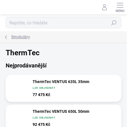
Přejít
na
obsah
Hledat
Binokuláry
ThermTec
Nejprodávanější
ThermTec VENTUS 635L 35mm
LZE OBJEDNAT
77 475 Kč
ThermTec VENTUS 650L 50mm
LZE OBJEDNAT
92 475 Kč