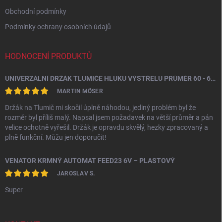
Obchodní podmínky
Podmínky ochrany osobních údajů
HODNOCENÍ PRODUKTŮ
UNIVERZÁLNÍ DRŽÁK TLUMIČE HLUKU VÝSTŘELU PRŮMĚR 60 - 64,5 MM
MARTIN MÖSER
Držák na Tlumič mi skočil úplně náhodou, jediný problém byl že
rozměr byl příliš malý. Napsal jsem požadavek na větší průměr a pán
velice ochotně vyřešil. Držák je opravdu skvělý, hezky zpracovaný a
plně funkční. Můžu jen doporučit!
VENATOR KRMNÝ AUTOMAT FEED23 6V – PLASTOVÝ
JAROSLAV S.
Super