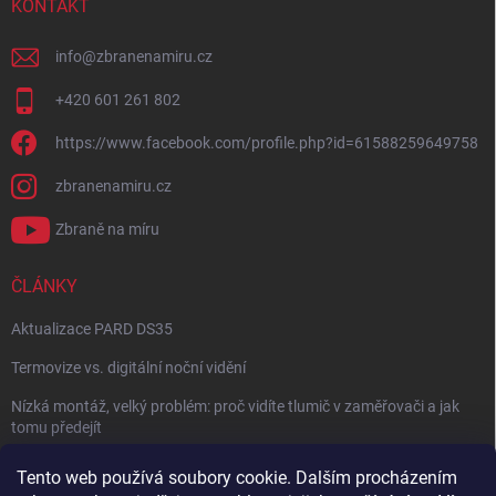
KONTAKT
info
@
zbranenamiru.cz
+420 601 261 802
https://www.facebook.com/profile.php?id=61588259649758
zbranenamiru.cz
Zbraně na míru
ČLÁNKY
Aktualizace PARD DS35
Termovize vs. digitální noční vidění
Nízká montáž, velký problém: proč vidíte tlumič v zaměřovači a jak
tomu předejít
NÁVOD: Jak správně nastavit balistický kalkulátor
Tento web používá soubory cookie. Dalším procházením