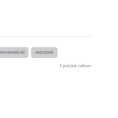
RODÁVANĚJŠÍ
ABECEDNĚ
1
položek celkem