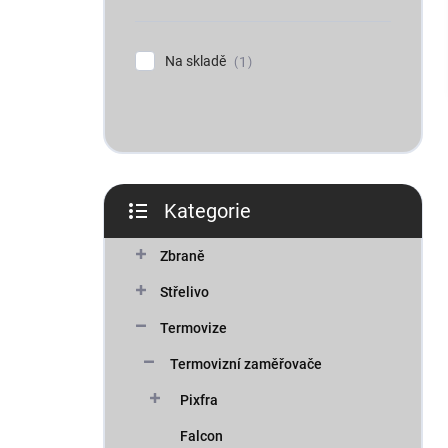
n
í
p
Na skladě
1
a
n
e
l
Kategorie
Přeskočit
kategorie
Zbraně
Střelivo
Termovize
Termovizní zaměřovače
Pixfra
Falcon