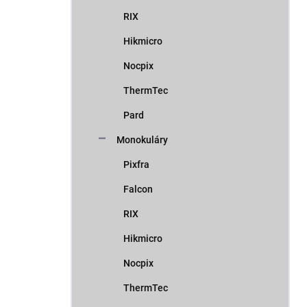
RIX
Hikmicro
Nocpix
ThermTec
Pard
Monokuláry
Pixfra
Falcon
RIX
Hikmicro
Nocpix
ThermTec