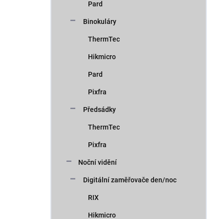
Pard
Binokuláry
ThermTec
Hikmicro
Pard
Pixfra
Předsádky
ThermTec
Pixfra
Noční vidění
Digitální zaměřovače den/noc
RIX
Hikmicro