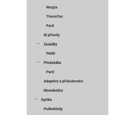
Nocpix
ThermTec
Pard
IR přísvity
Zasádky
PARD
Předsádka
Pard
Adaptéry a příslušenství
Monokuláry
Optika
Puškohledy