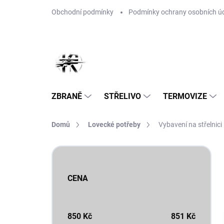
Přejít
Obchodní podmínky
Podmínky ochrany osobních ú
na
obsah
ZBRANĚ
STŘELIVO
TERMOVIZE
Domů
Lovecké potřeby
Vybavení na střelnici
P
o
s
CENA
t
r
a
n
850
Kč
851
Kč