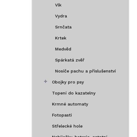
Vlk
Vydra
Srnčata
Krtek
Medvěd
Spárkatá zvěř
Nosiče pachu a příslušenství
Obojky pro psy
Topení do kazatelny
Krmné automaty
Fotopasti
Střelecké hole
Nabíječky, baterie, ostatní