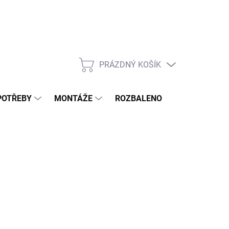
PRÁZDNÝ KOŠÍK
NÁKUPNÍ
KOŠÍK
POTŘEBY
MONTÁŽE
ROZBALENO
POPTÁVKOV