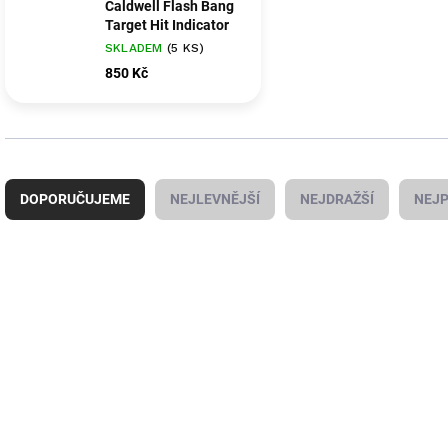
Caldwell Flash Bang
Target Hit Indicator
SKLADEM
(5 KS)
850 Kč
Ř
a
DOPORUČUJEME
NEJLEVNĚJŠÍ
NEJDRAŽŠÍ
NEJP
z
e
n
í
V
p
ý
8532
r
p
o
i
d
s
u
p
k
r
t
o