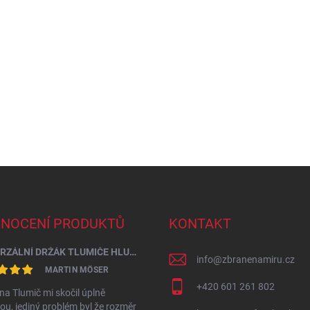
NOCENÍ PRODUKTŮ
KONTAKT
UNIVERZÁLNÍ DRŽÁK TLUMIČE HLUKU VÝSTŘELU PRŮMĚR 60 - 64,5 MM
info
@
zbranenamiru.cz
MARTIN MÖSER
+420 601 261 802
na Tlumič mi skočil úplně
u, jediný problém byl že rozměr