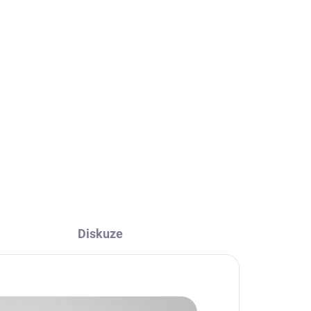
l
ní
Diskuze