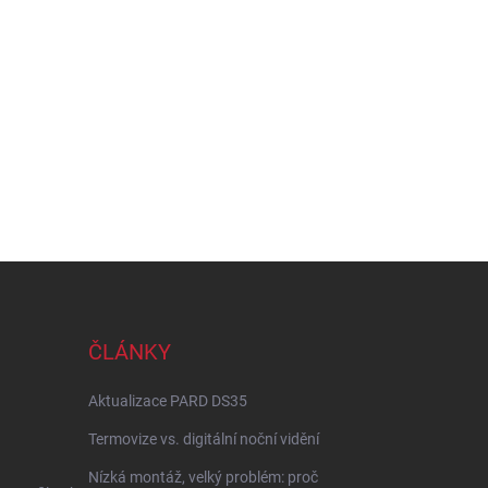
ČLÁNKY
Aktualizace PARD DS35
Termovize vs. digitální noční vidění
Nízká montáž, velký problém: proč