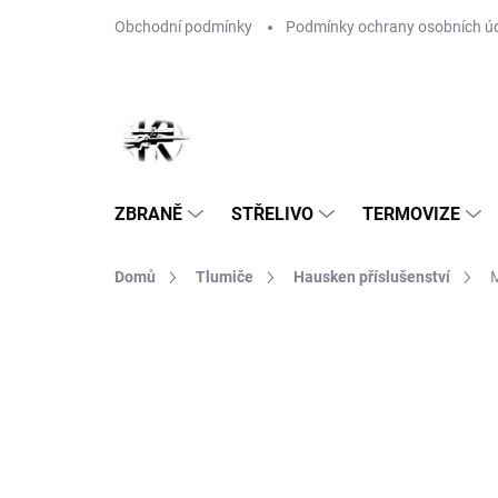
Přejít
Obchodní podmínky
Podmínky ochrany osobních ú
na
obsah
ZBRANĚ
STŘELIVO
TERMOVIZE
Domů
Tlumiče
Hausken příslušenství
M
7 hodnocení
Podrobnosti hodnocení
Z
AKCE