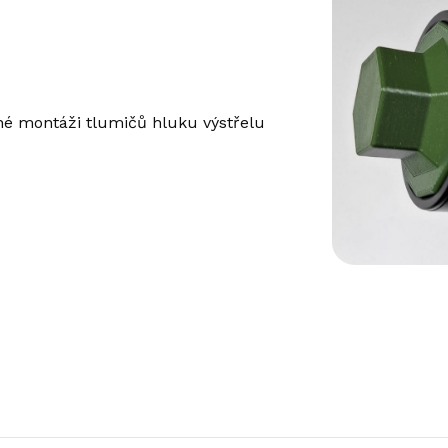
né montáži tlumičů hluku výstřelu