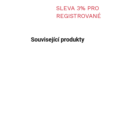
SLEVA 3% PRO
REGISTROVANÉ
Související produkty
AKCE
49
SKLADEM U DODAVATELE
Hausken JD224 XTRM
Och
MK2
Ha