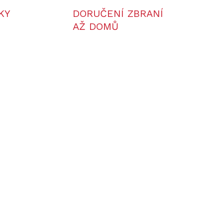
KY
DORUČENÍ ZBRANÍ
AŽ DOMŮ
ENA
ADEM
2 KS)
o