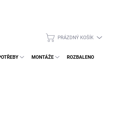
PRÁZDNÝ KOŠÍK
NÁKUPNÍ
KOŠÍK
POTŘEBY
MONTÁŽE
ROZBALENO
POPTÁVKOV