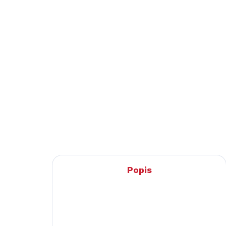
12 200 Kč
od
10 083 Kč bez DPH
od 
Do košíku
Celková délka 224 nm Průměr
Bar
50 mm Hmotnost 360 g Závit
ora
M17x1
Hmo
m
Popis