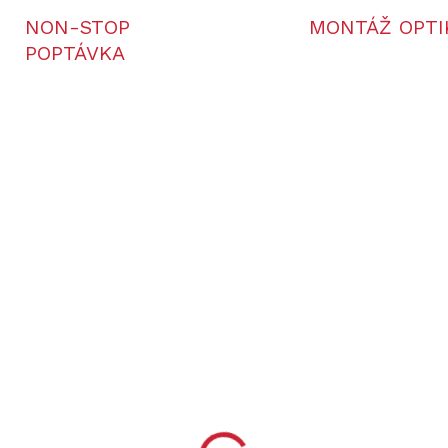
NON-STOP
MONTÁŽ OPTI
POPTÁVKA
73/HNE
8538/LESNIZEL
NA OBJEDNÁVKU
SKL
(1
raný návlek na tlumič
Ruční montážní klíč pr
usken 224
tlumič Hausken