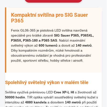
Kompaktní svítilna pro SIG Sauer
P365
Fenix GL06-365 je pistolová LED svítilna navržená
speciálně pro krátké zbraně
SIG Sauer P365, P365XL,
P365X, P365-180 a P365 SAS
. Nabízí maximální
světelný výkon až
600 lumenů
a dosvit až
140 metrů
.
Díky kompaktním rozměrům, nízké hmotnosti a
oboustrannému ovládání je vhodná pro profesionální
použití, sportovní střelbu, hobby střelce i airsoft.
Spolehlivý světelný výkon v malém těle
Svítilna využívá prémiovou LED
Cree XP-L HI
s životností až
50000 hodin
. TIR optika vytváří soustředěný světelný kužel s
intenzitou až
4880 kandela
a dosvitem
140 metrů
při použití