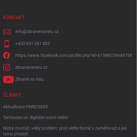
KONTAKT
info
@
zbranenamiru.cz
+420 601 261 802
https://www.facebook.com/profile.php?id=61588259649758
zbranenamiru.cz
Zbraně na míru
ČLÁNKY
Aktualizace PARD DS35
Termovize vs. digitální noční vidění
Nízká montáž, velký problém: proč vidíte tlumič v zaměřovači a jak
tomu předejít