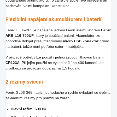
dodávaného akumulátoru. To zajišťuje spolehlivé osvětlení při
zachování velmi kompaktní konstrukce.
Flexibilní napájení akumulátorem i baterií
Fenix GL06-365 je napájena jedním Li-ion akumulátorem
Fenix
ARB-L16-700UP
, který je součástí balení. Akumulátor lze
pohodlně dobíjet přes integrovaný
micro USB konektor
přímo
na baterii, takže není potřeba externí nabíječka.
V případě potřeby lze použít i jednorázovou lithiovou baterii
CR123A
. Při jejím použití se výkon sníží na 400 lumenů, ale
prodlouží se provozní doba až na 1,5 hodiny.
2 režimy svícení
Fenix GL06-365 nabízí jednoduché a rychlé ovládání se dvěma
základními režimy pro použití na zbrani.
Hlavní režim:
600 lm