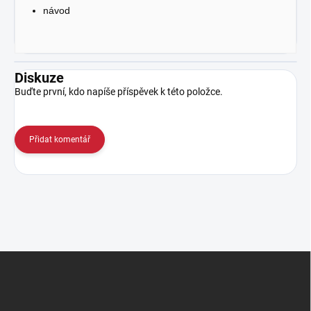
návod
Diskuze
Buďte první, kdo napíše příspěvek k této položce.
Přidat komentář
Z
á
p
a