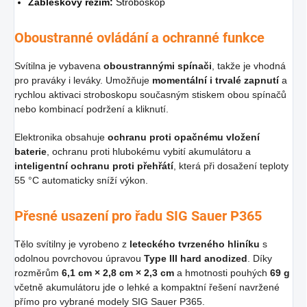
Zábleskový režim:
Stroboskop
Oboustranné ovládání a ochranné funkce
Svítilna je vybavena
oboustrannými spínači
, takže je vhodná
pro praváky i leváky. Umožňuje
momentální i trvalé zapnutí
a
rychlou aktivaci stroboskopu současným stiskem obou spínačů
nebo kombinací podržení a kliknutí.
Elektronika obsahuje
ochranu proti opačnému vložení
baterie
, ochranu proti hlubokému vybití akumulátoru a
inteligentní ochranu proti přehřátí
, která při dosažení teploty
55 °C automaticky sníží výkon.
Přesné usazení pro řadu SIG Sauer P365
Tělo svítilny je vyrobeno z
leteckého tvrzeného hliníku
s
odolnou povrchovou úpravou
Type III hard anodized
. Díky
rozměrům
6,1 cm × 2,8 cm × 2,3 cm
a hmotnosti pouhých
69 g
včetně akumulátoru jde o lehké a kompaktní řešení navržené
přímo pro vybrané modely SIG Sauer P365.