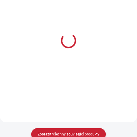
LZE OBJEDNAT
LZE OBJEDNAT
Pistolová LED svítilna
Pistolová LED svítilna
Fenix GL06
Fenix GL07
2 299 Kč
2 499 Kč
1 900 Kč bez DPH
2 065 Kč bez DPH
Do košíku
Do košíku
Výkon 600 lm Dosvit 140 m
Výkon 700 lm Dosvit 240 m
Max. výdrž 0.8 hod Napájení 1x
Max. výdrž 1 hod Napájení 1x
RCR123A Počet režimů 2 Barva
CR123A, 1x RCR123A Počet
světla Denní bílá (5500-6500
režimů 2 Barva světla Denní
K) Hmotnost 69 g...
bílá (5500-6500 K)
Hmotnost...
Zobrazit všechny související produkty