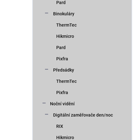
Pard
Binokuláry
ThermTec
Hikmicro
Pard
Pixfra
Předsádky
ThermTec
Pixfra
Noční vidění
Digitální zaměřovače den/noc
RIX
Hikmicro