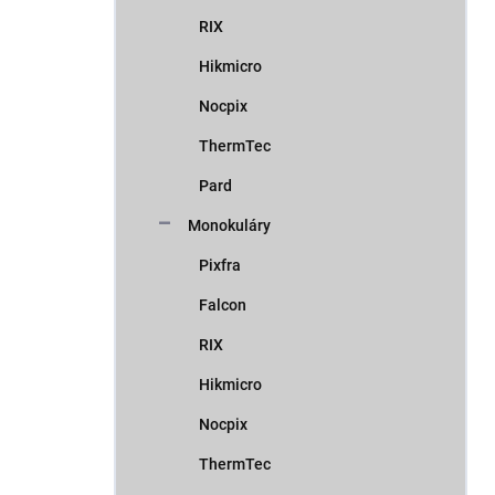
RIX
Hikmicro
Nocpix
ThermTec
Pard
Monokuláry
Pixfra
Falcon
RIX
Hikmicro
Nocpix
ThermTec