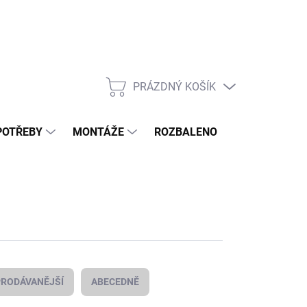
PRÁZDNÝ KOŠÍK
NÁKUPNÍ
KOŠÍK
POTŘEBY
MONTÁŽE
ROZBALENO
POPTÁVKOV
RODÁVANĚJŠÍ
ABECEDNĚ