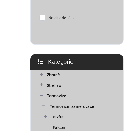
n
í
p
Na skladě
1
a
n
e
l
Kategorie
Přeskočit
kategorie
Zbraně
Střelivo
Termovize
Termovizní zaměřovače
Pixfra
Falcon