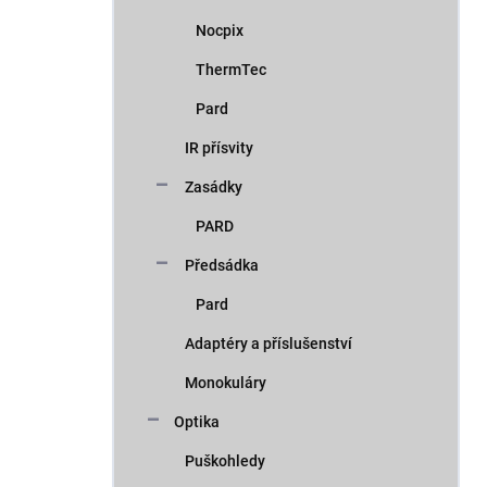
Nocpix
ThermTec
Pard
IR přísvity
Zasádky
PARD
Předsádka
Pard
Adaptéry a příslušenství
Monokuláry
Optika
Puškohledy