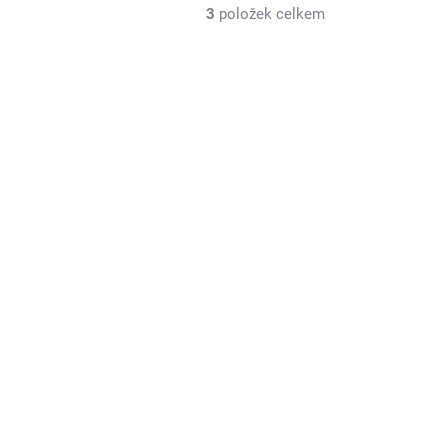
3
položek celkem
3/HNE
49
NÁVKU
SKLADEM U DODAVATELE
Hausken JD224 XTRM
24
MK2
12 200 Kč
10 083 Kč bez DPH
il
Do košíku