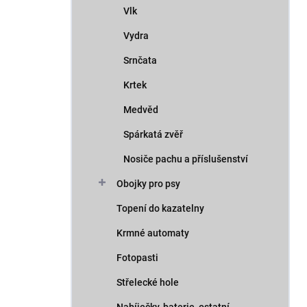
Vlk
Vydra
Srnčata
Krtek
Medvěd
Spárkatá zvěř
Nosiče pachu a příslušenství
Obojky pro psy
Topení do kazatelny
Krmné automaty
Fotopasti
Střelecké hole
Nabíječky, baterie, ostatní