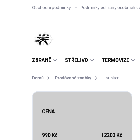
Přejít
Obchodní podmínky
Podmínky ochrany osobních ú
na
obsah
ZBRANĚ
STŘELIVO
TERMOVIZE
Domů
Prodávané značky
Hausken
P
o
s
CENA
t
r
a
n
990
Kč
12200
Kč