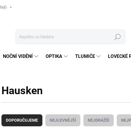
dajů
Hledat
NOČNÍ VIDĚNÍ
OPTIKA
TLUMIČE
LOVECKÉ 
Hausken
Ř
a
DOPORUČUJEME
NEJLEVNĚJŠÍ
NEJDRAŽŠÍ
NEJP
z
e