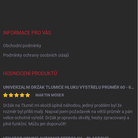
á
p
a
t
í
INFORMACE PRO VÁS
Obchodní podmínky
Podmínky ochrany osobních údajů
HODNOCENÍ PRODUKTŮ
UNIVERZÁLNÍ DRŽÁK TLUMIČE HLUKU VÝSTŘELU PRŮMĚR 60 - 64,5 MM
MARTIN MÖSER
Držák na Tlumič mi skočil úplně náhodou, jediný problém byl že
rozměr byl příliš malý. Napsal jsem požadavek na větší průměr a pán
velice ochotně vyřešil. Držák je opravdu skvělý, hezky zpracovaný a
plně funkční. Můžu jen doporučit!