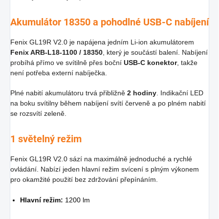
Akumulátor 18350 a pohodlné USB-C nabíjení
Fenix GL19R V2.0 je napájena jedním Li-ion akumulátorem
Fenix ARB-L18-1100 / 18350
, který je součástí balení. Nabíjení
probíhá přímo ve svítilně přes boční
USB-C konektor
, takže
není potřeba externí nabíječka.
Plné nabití akumulátoru trvá přibližně
2 hodiny
. Indikační LED
na boku svítilny během nabíjení svítí červeně a po plném nabití
se rozsvítí zeleně.
1 světelný režim
Fenix GL19R V2.0 sází na maximálně jednoduché a rychlé
ovládání. Nabízí jeden hlavní režim svícení s plným výkonem
pro okamžité použití bez zdržování přepínáním.
Hlavní režim:
1200 lm