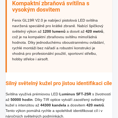
Kompaktní zbraňová svítilna s
vysokým dosvitem
Fenix GL19R V2.0 je nabíjecí pistolová LED svítilna
navržená speciálně pro krátké zbraně. Nabízí špičkový
světelný výkon až
1200 lumenů
a dosvit až
420 metrů
,
což je na kompaktní zbraňovou svítilnu mimořádná
hodnota. Díky jednoduchému oboustrannému ovládání,
rychlé montáži bez nářadí a robustní konstrukci je
vhodná pro profesionální použití, sportovní střelbu,
hobby střelce i airsoft.
Silný světelný kužel pro jistou identifikaci cíle
Svítilna využívá prémiovou LED
Luminus SFT-25R
s životností
až
50000 hodin
. Díky TIR optice vytváří zaostřený světelný
kužel s intenzitou až
44300 kandela
a dosvitem
420 metrů
.
Tento výkon pomáhá rychle a spolehlivě identifikovat cíl i v
náročných světelných podmínkách.