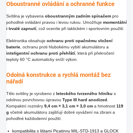
Oboustranné ovládání a ochranné funkce
Svítilna je vybavena
oboustranným zadním spínačem
pro
pohodlné ovládání pravou i levou rukou. Umožňuje
momentální
i trvalé zapnutí
, což oceníte při taktickém i sportovním použití.
Elektronika obsahuje
ochranu proti opačnému vložení
baterie
, ochranu proti hlubokému vybití akumulátoru a
inteligentní ochranu proti přehřátí
, která při překročení
teploty 60 °C automaticky sníží výkon.
Odolná konstrukce a rychlá montáž bez
nářadí
Tělo svítilny je vyrobeno z
leteckého tvrzeného hliníku
s
odolnou povrchovou úpravou
Type III hard anodized
.
Kompaktní rozměry
9,4 cm × 3,1 cm × 3,0 cm
a hmotnost
119
g
včetně akumulátoru zajišťují dobré vyvážení na zbrani a
pohodlné každodenní použití.
kompatibilita s lištami Picatinny MIL-STD-1913 a GLOCK