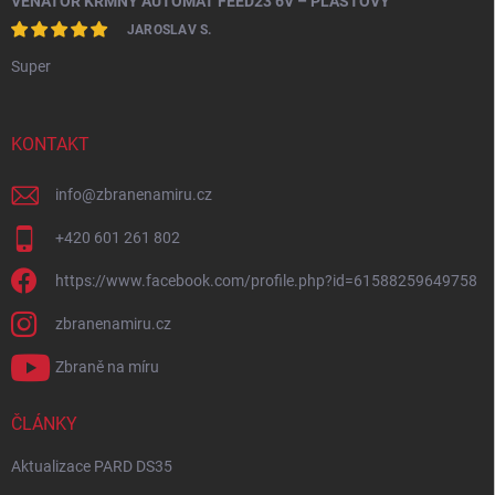
VENATOR KRMNÝ AUTOMAT FEED23 6V – PLASTOVÝ
JAROSLAV S.
Super
KONTAKT
info
@
zbranenamiru.cz
+420 601 261 802
https://www.facebook.com/profile.php?id=61588259649758
zbranenamiru.cz
Zbraně na míru
ČLÁNKY
Aktualizace PARD DS35