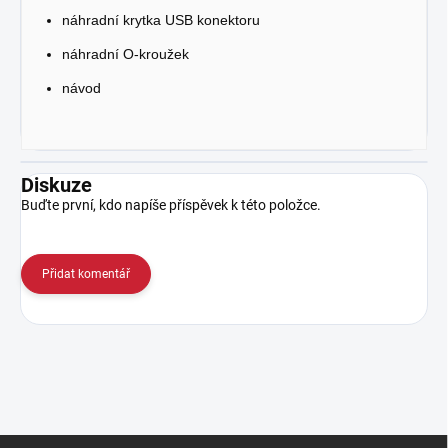
náhradní krytka USB konektoru
náhradní O-kroužek
návod
Diskuze
Buďte první, kdo napíše příspěvek k této položce.
Přidat komentář
Z