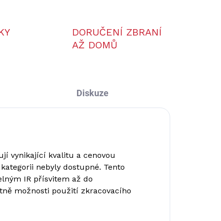
KY
DORUČENÍ ZBRANÍ
AŽ DOMŮ
Diskuze
í vynikající kvalitu a cenovou
 kategorii nebyly dostupné. Tento
elným IR přísvitem až do
etně možnosti použití zkracovacího