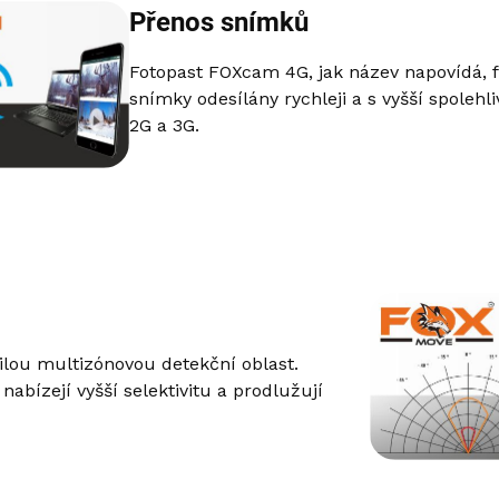
Přenos snímků
Fotopast FOXcam 4G, jak název napovídá, f
snímky odesílány rychleji a s vyšší spolehl
2G a 3G.
lou multizónovou detekční oblast.
nabízejí vyšší selektivitu a prodlužují