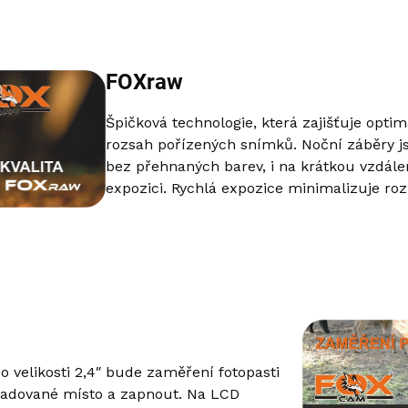
FOXraw
Špičková technologie, která zajišťuje opti
rozsah pořízených snímků. Noční záběry js
bez přehnaných barev, i na krátkou vzdálen
expozici. Rychlá expozice minimalizuje r
 velikosti 2,4″ bude zaměření fotopasti
ožadované místo a zapnout. Na LCD