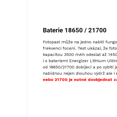
Baterie 18650 / 21700
Fotopast může na jedno nabití fungov
frekvenci focení. Test ukázal, že fot
kapacitou 3500 mAh odeslat až 145
i s bateriemi Energizer Lithium Ulti
od 18650/21700 dobíjecí a po vybití j
nabídnou nejen dlouhou výdrž ale i
nebo 21700 je nutné doobjednat zá