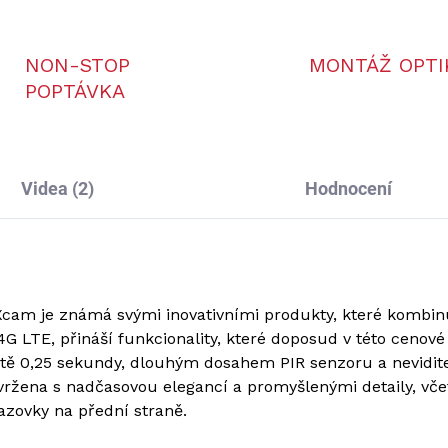
NON-STOP
MONTÁŽ OPTI
POPTÁVKA
Videa (2)
Hodnocení
am je známá svými inovativními produkty, které kombinuj
4G LTE, přináší funkcionality, které doposud v této cenové
ště 0,25 sekundy, dlouhým dosahem PIR senzoru a nevidit
avržena s nadčasovou elegancí a promyšlenými detaily, vč
zovky na přední straně.