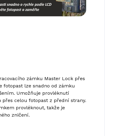
kracovacího zámku Master Lock přes
že fotopast lze snadno od zámku
ešením. Umožňuje provléknutí
řes celou fotopast z přední strany.
mkem provléknout, takže je
ného zničení.