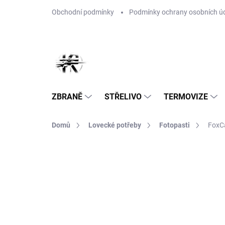
Přejít
Obchodní podmínky
Podmínky ochrany osobních ú
na
obsah
ZBRANĚ
STŘELIVO
TERMOVIZE
Domů
Lovecké potřeby
Fotopasti
FoxC
Neohodnoceno
Podrobnosti hodnoce
TIP