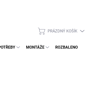
PRÁZDNÝ KOŠÍK
NÁKUPNÍ
KOŠÍK
POTŘEBY
MONTÁŽE
ROZBALENO
POPTÁVKOV