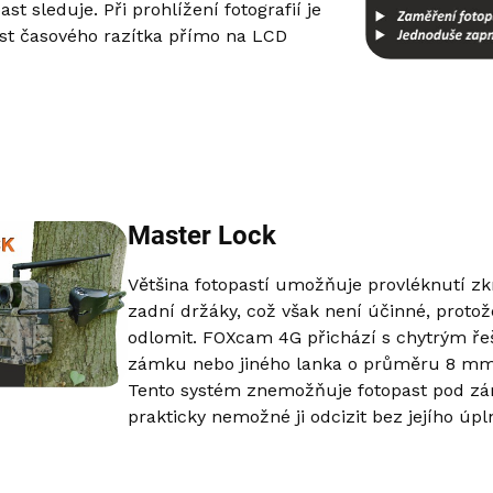
st sleduje. Při prohlížení fotografií je
ost časového razítka přímo na LCD
Master Lock
Většina fotopastí umožňuje provléknutí z
zadní držáky, což však není účinné, proto
odlomit. FOXcam 4G přichází s chytrým ř
zámku nebo jiného lanka o průměru 8 mm p
Tento systém znemožňuje fotopast pod zá
prakticky nemožné ji odcizit bez jejího úpl