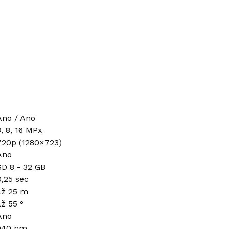
Ano / Ano
3, 8, 16 MPx
720p (1280×723)
Ano
SD 8 - 32 GB
0,25 sec
až 25 m
až 55 °
Ano
940 nm