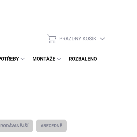
PRÁZDNÝ KOŠÍK
NÁKUPNÍ
KOŠÍK
POTŘEBY
MONTÁŽE
ROZBALENO
POPTÁVKOV
RODÁVANĚJŠÍ
ABECEDNĚ