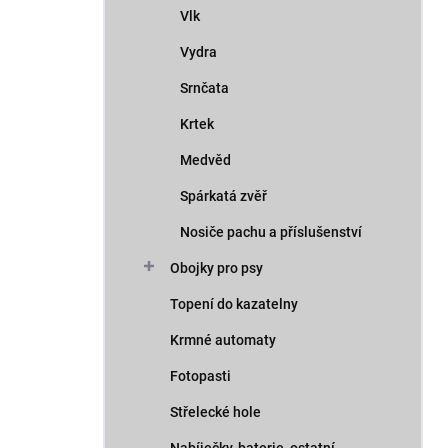
Vlk
Vydra
Srnčata
Krtek
Medvěd
Spárkatá zvěř
Nosiče pachu a příslušenství
Obojky pro psy
Topení do kazatelny
Krmné automaty
Fotopasti
Střelecké hole
Nabíječky, baterie, ostatní