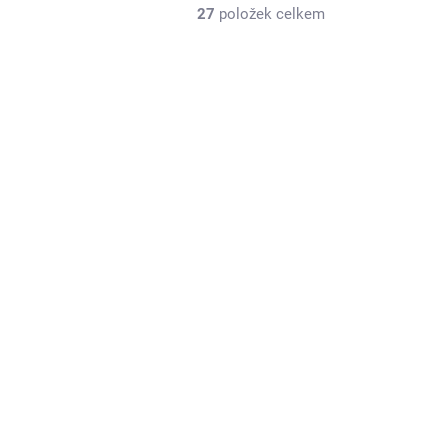
27
položek celkem
-1627
31678
EDNAT
LZE OBJEDNAT
Sabatti 350
Anniversary
58 000 Kč
47 934 Kč bez DPH
Do košíku