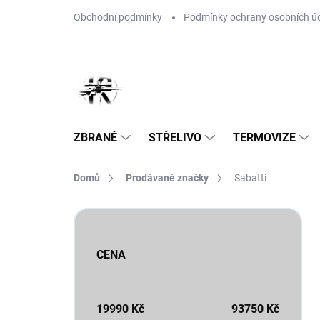
Přejít
Obchodní podmínky
Podmínky ochrany osobních ú
na
obsah
ZBRANĚ
STŘELIVO
TERMOVIZE
Domů
Prodávané značky
Sabatti
P
o
s
CENA
t
r
a
n
19990
Kč
93750
Kč