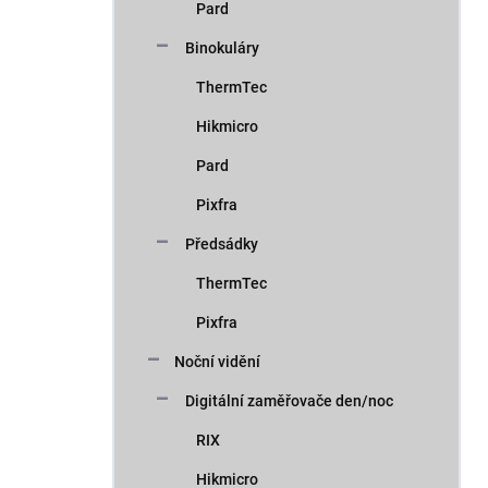
Pard
Binokuláry
ThermTec
Hikmicro
Pard
Pixfra
Předsádky
ThermTec
Pixfra
Noční vidění
Digitální zaměřovače den/noc
RIX
Hikmicro