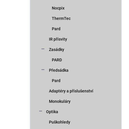
Nocpix
ThermTec
Pard
IR přísvity
Zasádky
PARD
Předsádka
Pard
Adaptéry a příslušenství
Monokuláry
Optika
Puškohledy