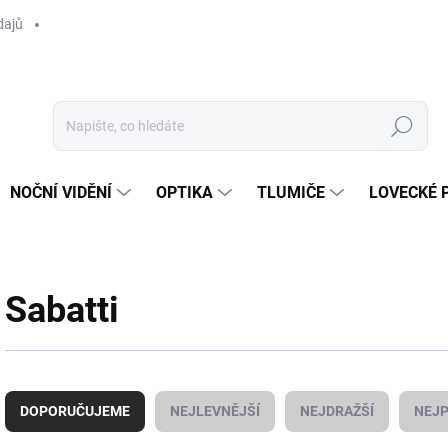
dajů
Hledat
NOČNÍ VIDĚNÍ
OPTIKA
TLUMIČE
LOVECKÉ 
Sabatti
Ř
a
DOPORUČUJEME
NEJLEVNĚJŠÍ
NEJDRAŽŠÍ
NEJP
z
e