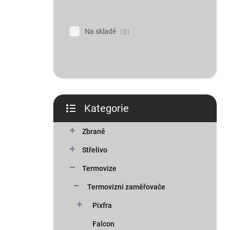
n
í
p
Na skladě
0
a
n
e
l
Kategorie
Přeskočit
kategorie
Zbraně
Střelivo
Termovize
Termovizní zaměřovače
Pixfra
Falcon