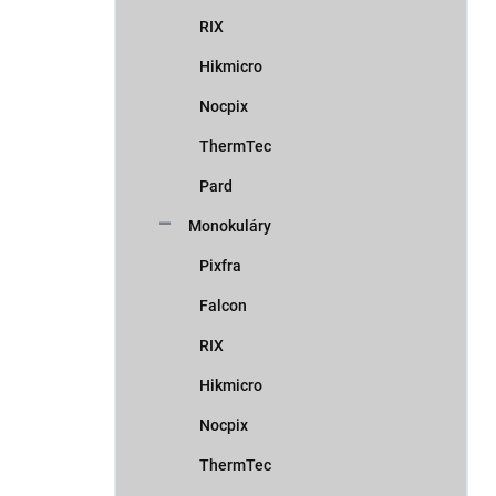
RIX
Hikmicro
Nocpix
ThermTec
Pard
Monokuláry
Pixfra
Falcon
RIX
Hikmicro
Nocpix
ThermTec