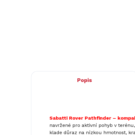
Do košíku
Sabatti Rover Thumbhole –
Hmo
maximální kontrola a přesnost
dél
na lovu i střelnici - zcela nový
hla
model opakovací kulovnice
Zás
řady Rover, který spojuje
moderní design, vysokou...
Popis
Sabatti Rover Pathfinder – kompak
navržené pro aktivní pohyb v terénu,
klade důraz na nízkou hmotnost, kra