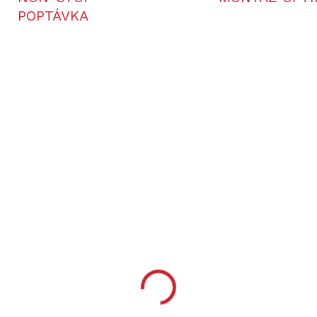
POPTÁVKA
301011-1412
301021-
LZE OBJEDNAT
LZE OBJE
atti Saphire Synthetic
Sabatti Saphire E.R.
 590 Kč
33 490 Kč
628 Kč bez DPH
27 678 Kč bez DPH