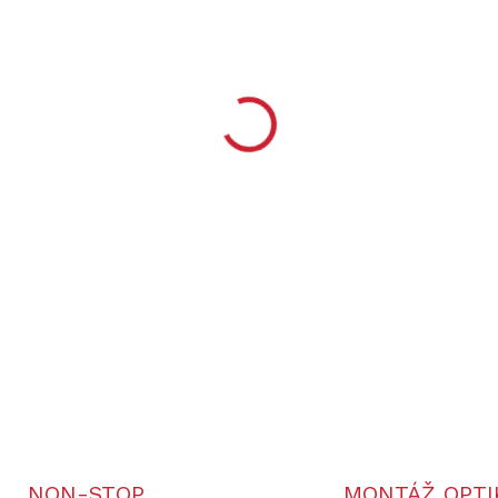
−
+
Hmotnost
2,8 – 
Délka hlavně
46 / 
Závit
Ano /
Zásobník
3 náb
DETAILNÍ INFORMACE
NON-STOP
MONTÁŽ OPTI