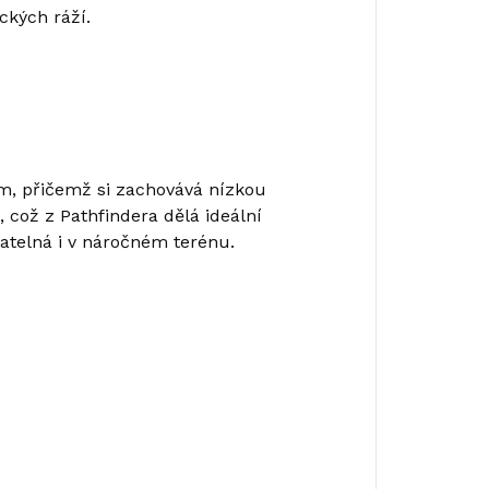
ckých ráží.
ům, přičemž si zachovává nízkou
což z Pathfindera dělá ideální
atelná i v náročném terénu.