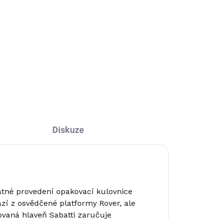
/8-
Diskuze
atné provedení opakovací kulovnice
ází z osvědčené platformy Rover, ale
ovaná hlaveň Sabatti zaručuje