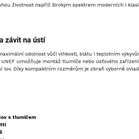
ouhou životnost napříč širokým spektrem moderních i klasi
 závit na ústí
aximální odolnost vůči vlhkosti, blátu i teplotním výkyv
24 UNEF umožňuje montáž tlumiče nebo úsťového zařízení, 
ní lov. Díky kompaktním rozměrům je zbraň výborně ovlad
lov s tlumičem
tti
ě