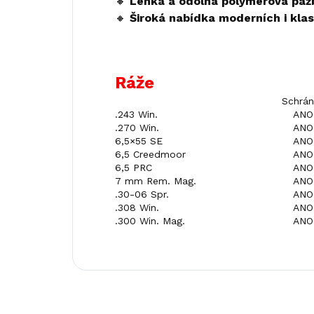
🔸
Lehká a odolná polymerová paž
🔸
Široká nabídka moderních i klas
Ráže
Schrán
.243 Win.
ANO
.270 Win.
ANO
6,5×55 SE
ANO
6,5 Creedmoor
ANO
6,5 PRC
ANO
7 mm Rem. Mag.
ANO
.30-06 Spr.
ANO
.308 Win.
ANO
.300 Win. Mag.
ANO