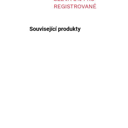
REGISTROVANÉ
Související produkty
007043-1870
LZE OBJEDNAT
Sabatti Rover Thumbhole
Sab
27 990 Kč
28
23 132 Kč bez DPH
23 