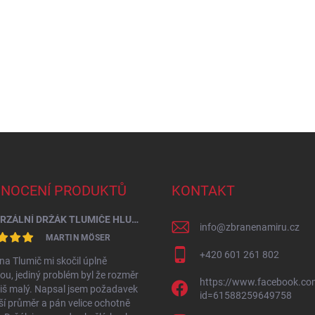
NOCENÍ PRODUKTŮ
KONTAKT
UNIVERZÁLNÍ DRŽÁK TLUMIČE HLUKU VÝSTŘELU PRŮMĚR 60 - 64,5 MM
info
@
zbranenamiru.cz
MARTIN MÖSER
+420 601 261 802
na Tlumič mi skočil úplně
u, jediný problém byl že rozměr
https://www.facebook.com
íliš malý. Napsal jsem požadavek
id=61588259649758
ší průměr a pán velice ochotně