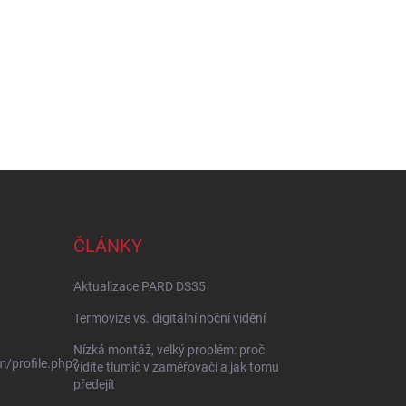
ČLÁNKY
Aktualizace PARD DS35
Termovize vs. digitální noční vidění
Nízká montáž, velký problém: proč
/profile.php?
vidíte tlumič v zaměřovači a jak tomu
předejít