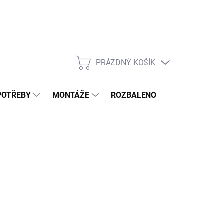
PRÁZDNÝ KOŠÍK
NÁKUPNÍ
KOŠÍK
POTŘEBY
MONTÁŽE
ROZBALENO
POPTÁVKOV