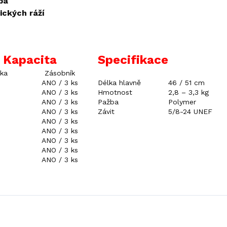
ba
ických ráží
Kapacita
Specifikace
ka
Zásobník
ANO / 3 ks
Délka hlavně
46 / 51 cm
ANO / 3 ks
Hmotnost
2,8 – 3,3 kg
ANO / 3 ks
Pažba
Polymer
ANO / 3 ks
Závit
5/8-24 UNEF
ANO / 3 ks
ANO / 3 ks
ANO / 3 ks
ANO / 3 ks
ANO / 3 ks