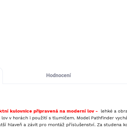
Do košíku
Do košíku
tnost 3,30 kg Celková
Hmotnost 3,30 kg Celková
ka 105 cm Závit Ano (u
délka 114 cm Závit Ano / 5
vně 61 cm) / 1/2-20 UNF
24 Zásobník 3 náboje
obník 3 náboje
Hodnocení
tní kulovnice připravená na moderní lov -
lehké a obr
 lov v horách i použití s tlumičem. Model Pathfinder vych
tší hlaveň a závit pro montáž příslušenství. Za studena k