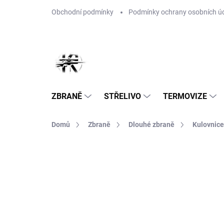
Přejít
Obchodní podmínky
Podmínky ochrany osobních ú
na
obsah
ZBRANĚ
STŘELIVO
TERMOVIZE
Domů
Zbraně
Dlouhé zbraně
Kulovnice
Neohodnoceno
Podrobnosti hodnoce