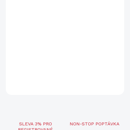
cena:
−
+
Přidat do košíku
Hmotnost
1,6 kg
Nastavitelná výška
99 - 162 cm
Materiál
Hliník + plast
Barva
Černá
DETAILNÍ INFORMACE
ZEPTAT SE
SLEVA 3% PRO
NON-STOP POPTÁVKA
REGISTROVANÉ