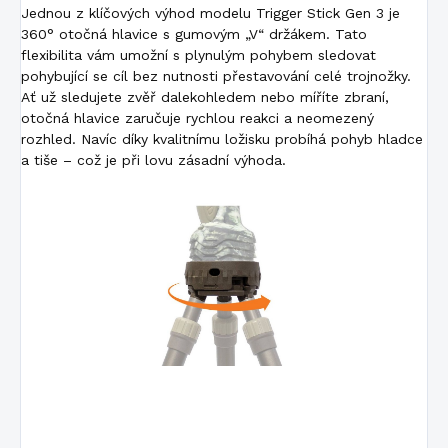
Jednou z klíčových výhod modelu Trigger Stick Gen 3 je
360° otočná hlavice s gumovým „V“ držákem. Tato
flexibilita vám umožní s plynulým pohybem sledovat
pohybující se cíl bez nutnosti přestavování celé trojnožky.
Ať už sledujete zvěř dalekohledem nebo míříte zbraní,
otočná hlavice zaručuje rychlou reakci a neomezený
rozhled. Navíc díky kvalitnímu ložisku probíhá pohyb hladce
a tiše – což je při lovu zásadní výhoda.