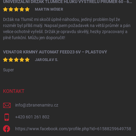
UNIVERZÁLNÍ DRŽÁK TLUMIČE HLUKU VÝSTŘELU PRŮMĚR 60 - 64,5 MM
MARTIN MÖSER
Držák na Tlumič mi skočil úplně náhodou, jediný problém byl že
rozměr byl příliš malý. Napsal jsem požadavek na větší průměr a pán
velice ochotně vyřešil. Držák je opravdu skvělý, hezky zpracovaný a
plně funkční. Můžu jen doporučit!
VENATOR KRMNÝ AUTOMAT FEED23 6V – PLASTOVÝ
JAROSLAV S.
Super
KONTAKT
info
@
zbranenamiru.cz
+420 601 261 802
https://www.facebook.com/profile.php?id=61588259649758