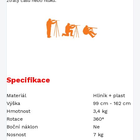
ztráty času nebo hluku.
Specifikace
Materiál
Hliník + plast
Výška
99 cm - 162 cm
Hmotnost
3,4 kg
Rotace
360°
Boční náklon
Ne
Nosnost
7 kg