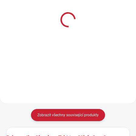
Tripod
Tripod - Carbon Fiber
10 800 Kč
14 400 Kč
8 926 Kč bez DPH
11 901 Kč bez DPH
Do košíku
Do košíku
Hmotnost 3,6 kg Nastavitelná
Hmotnost 2,95 kg
výška 31 - 183 cm Materiál
Nastavitelná výška 31 - 183 cm
Hliník
Materiál Uhlíková vlákna
Zobrazit všechny související produkty