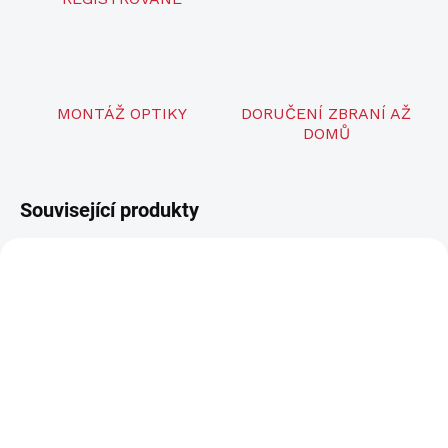
MONTÁŽ OPTIKY
DORUČENÍ ZBRANÍ AŽ
DOMŮ
Související produkty
LZE OBJEDNAT
LZE OBJEDNAT
BOG DeathGrip Infinite
BOG DeathGrip Infinite