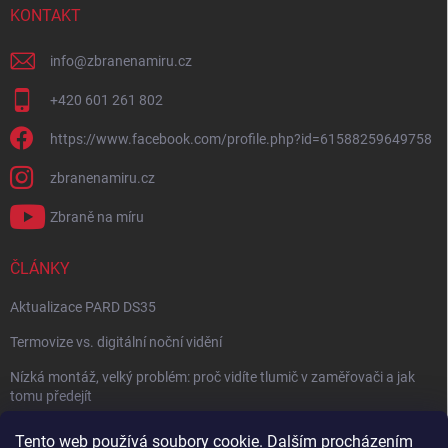
KONTAKT
info
@
zbranenamiru.cz
+420 601 261 802
https://www.facebook.com/profile.php?id=61588259649758
zbranenamiru.cz
Zbraně na míru
ČLÁNKY
Aktualizace PARD DS35
Termovize vs. digitální noční vidění
Nízká montáž, velký problém: proč vidíte tlumič v zaměřovači a jak
tomu předejít
NÁVOD: Jak správně nastavit balistický kalkulátor
Tento web používá soubory cookie. Dalším procházením