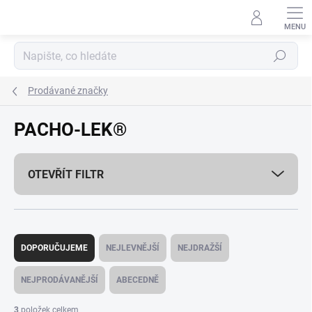
Přejít
na
obsah
Hledat
Prodávané značky
PACHO-LEK®
OTEVŘÍT FILTR
Ř
a
DOPORUČUJEME
NEJLEVNĚJŠÍ
NEJDRAŽŠÍ
z
e
NEJPRODÁVANĚJŠÍ
ABECEDNĚ
n
í
3
položek celkem