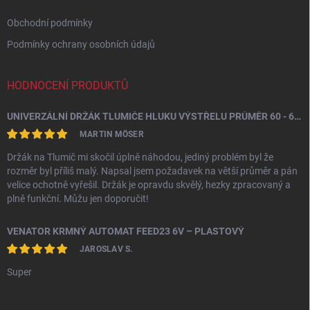
k
y
Obchodní podmínky
v
ý
Podmínky ochrany osobních údajů
p
i
s
HODNOCENÍ PRODUKTŮ
u
UNIVERZÁLNÍ DRŽÁK TLUMIČE HLUKU VÝSTŘELU PRŮMĚR 60 - 64,5 MM
MARTIN MÖSER
Držák na Tlumič mi skočil úplně náhodou, jediný problém byl že
rozměr byl příliš malý. Napsal jsem požadavek na větší průměr a pán
velice ochotně vyřešil. Držák je opravdu skvělý, hezky zpracovaný a
plně funkční. Můžu jen doporučit!
VENATOR KRMNÝ AUTOMAT FEED23 6V – PLASTOVÝ
JAROSLAV S.
Super