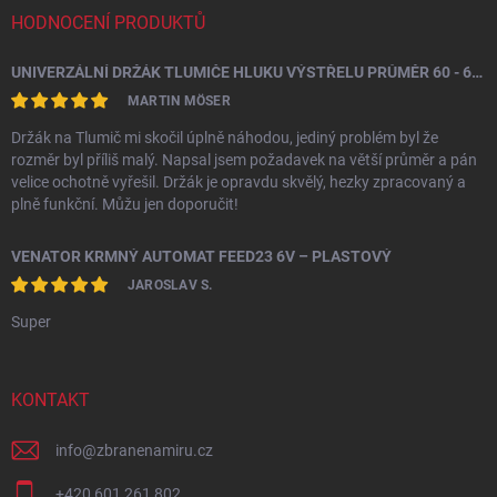
HODNOCENÍ PRODUKTŮ
UNIVERZÁLNÍ DRŽÁK TLUMIČE HLUKU VÝSTŘELU PRŮMĚR 60 - 64,5 MM
MARTIN MÖSER
Držák na Tlumič mi skočil úplně náhodou, jediný problém byl že
rozměr byl příliš malý. Napsal jsem požadavek na větší průměr a pán
velice ochotně vyřešil. Držák je opravdu skvělý, hezky zpracovaný a
plně funkční. Můžu jen doporučit!
VENATOR KRMNÝ AUTOMAT FEED23 6V – PLASTOVÝ
JAROSLAV S.
Super
KONTAKT
info
@
zbranenamiru.cz
+420 601 261 802