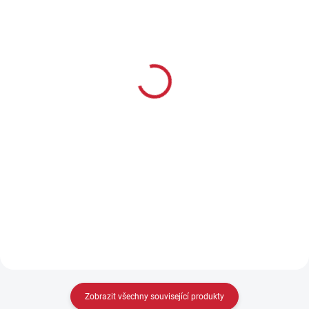
SKLADEM U DODAVATELE
SKLADEM
Hausken JD224 XTRM
(15 KS)
MK2
Montážní klíč pro tlumič
12 200 Kč
Hausken
10 083 Kč bez DPH
169 Kč
140 Kč bez DPH
Do košíku
Detail
Celková délka 224 nm Průměr
50 mm Hmotnost 360 g Závit
Montážní klíč pro tlumiče
M17x1
hausken
Zobrazit všechny související produkty