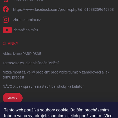
https://www.facebook.com/profile.php?id=61588259649758
zbranenamiru.cz
Zbraně na míru
ČLÁNKY
Aktualizace PARD DS35
Termovize vs. digitální noční vidění
Nízká montáž, velký problém: proč vidíte tlumič v zaměřovači a jak
tomu předejít
NÁVOD: Jak správně nastavit balistický kalkulátor
Archiv
Tento web používá soubory cookie. Dalším procházením
Copyright 2026
Zbraně na míru
. Všechna práva vyhrazena.
tohoto webu vyjadřujete souhlas s jejich používáním.. Více