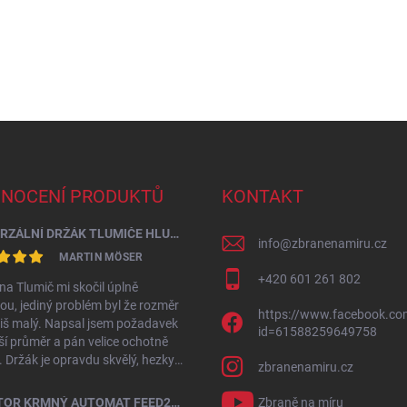
NOCENÍ PRODUKTŮ
KONTAKT
UNIVERZÁLNÍ DRŽÁK TLUMIČE HLUKU VÝSTŘELU PRŮMĚR 60 - 64,5 MM
info
@
zbranenamiru.cz
MARTIN MÖSER
+420 601 261 802
na Tlumič mi skočil úplně
u, jediný problém byl že rozměr
https://www.facebook.com
íliš malý. Napsal jsem požadavek
id=61588259649758
ší průměr a pán velice ochotně
l. Držák je opravdu skvělý, hezky
zbranenamiru.cz
vaný a plně funkční. Můžu jen
čit!
VENATOR KRMNÝ AUTOMAT FEED23 6V – PLASTOVÝ
Zbraně na míru