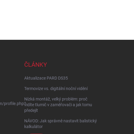
ČLÁNKY
Aktualizace PARD DS35
Termovize vs. digitální noční vidění
Nízká montáž, velký problém: proč
/profile.php?
vidíte tlumič v zaměřovači a jak tomu
předejít
NÁVOD: Jak správně nastavit balistický
kalkulátor