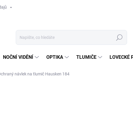
dajů
Hledat
NOČNÍ VIDĚNÍ
OPTIKA
TLUMIČE
LOVECKÉ 
chraný návlek na tlumič Hausken 184
ní
ZNAČKA:
HAUSKEN
od 990 Kč
od
9
od
818 Kč
bez DPH
Měrná
ZVOLTE VARIANTU
cena: