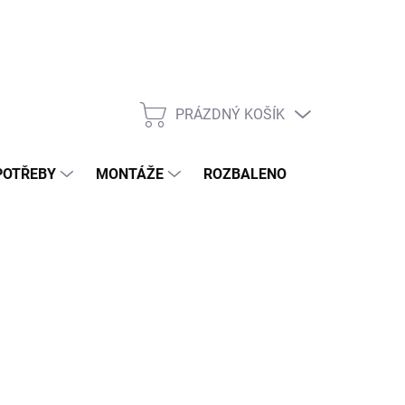
PRÁZDNÝ KOŠÍK
NÁKUPNÍ
KOŠÍK
POTŘEBY
MONTÁŽE
ROZBALENO
POPTÁVKOV
90 Kč