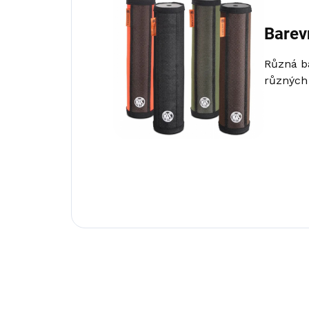
Barev
Různá ba
různých 