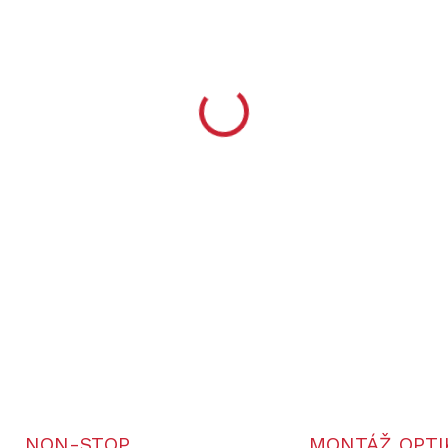
BARVA
−
+
Barva
Zelená
Délka
184 
Hmotnost
155 g
Průměr
50 m
DETAILNÍ INFORMACE
NON-STOP
MONTÁŽ OPTI