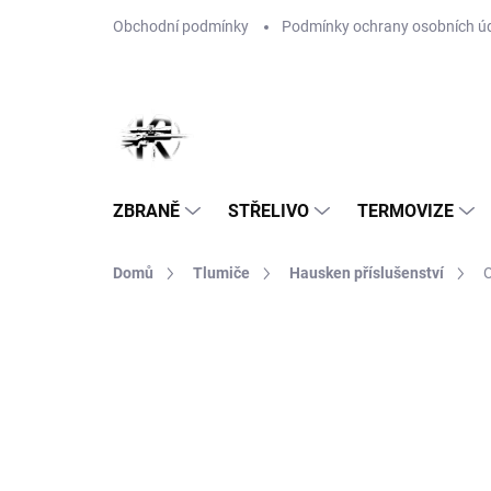
Přejít
Obchodní podmínky
Podmínky ochrany osobních ú
na
obsah
ZBRANĚ
STŘELIVO
TERMOVIZE
Domů
Tlumiče
Hausken příslušenství
O
Neohodnoceno
Podrobnosti hodnoce