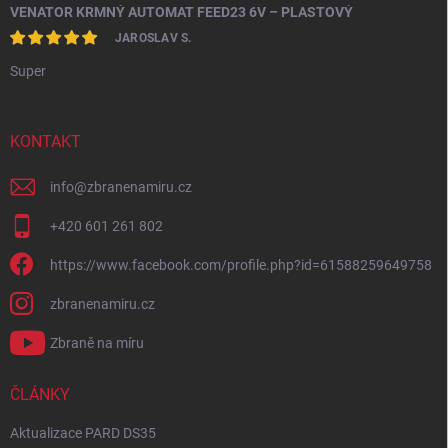
VENATOR KRMNÝ AUTOMAT FEED23 6V – PLASTOVÝ
JAROSLAV S.
Super
KONTAKT
info
@
zbranenamiru.cz
+420 601 261 802
https://www.facebook.com/profile.php?id=61588259649758
zbranenamiru.cz
Zbraně na míru
ČLÁNKY
Aktualizace PARD DS35