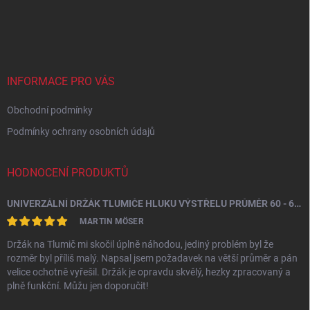
Z
á
p
a
t
í
INFORMACE PRO VÁS
Obchodní podmínky
Podmínky ochrany osobních údajů
HODNOCENÍ PRODUKTŮ
UNIVERZÁLNÍ DRŽÁK TLUMIČE HLUKU VÝSTŘELU PRŮMĚR 60 - 64,5 MM
MARTIN MÖSER
Držák na Tlumič mi skočil úplně náhodou, jediný problém byl že
rozměr byl příliš malý. Napsal jsem požadavek na větší průměr a pán
velice ochotně vyřešil. Držák je opravdu skvělý, hezky zpracovaný a
plně funkční. Můžu jen doporučit!