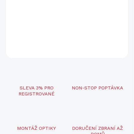
Ráže
4,5 mm
Váha střely
0,49 g
Balení
500 ks
DETAILNÍ INFORMACE
ZEPTAT SE
SLEVA 3% PRO
NON-STOP POPTÁVKA
REGISTROVANÉ
MONTÁŽ OPTIKY
DORUČENÍ ZBRANÍ AŽ