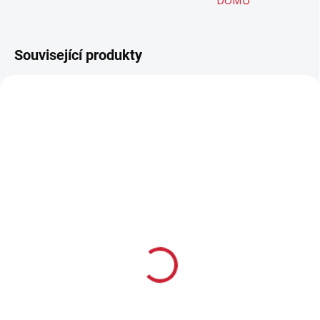
DOMŮ
Související produkty
LZE OBJEDNAT
Gamo Combo DeltaMax
Force set, kal. 4,5
3 993 Kč
3 300 Kč bez DPH
Do košíku