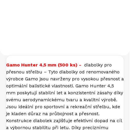
Kalibr: 4,5 mm Výkon:
standardní Pažba: plastová
Set: puškohled + diabolo +
terče
Gamo Hunter 4,5 mm (500 ks) -
diabolky pro
přesnou střelbu – Tyto diabolky od renomovaného
výrobce Gamo jsou navrženy pro vysokou přesnost a
optimální balistické vlastnosti. Gamo Hunter 4,5
mm poskytují stabilní let a konzistentní zásahy díky
svému aerodynamickému tvaru a kvalitní výrobě.
Jsou ideální pro sportovní a rekreační střelbu, kde
je kladen důraz na průbojnost a přesnost.
Konstrukce diabolek zajišťuje efektivní dopad na cíl
a výbornou stabilitu při letu. Díky preciznímu