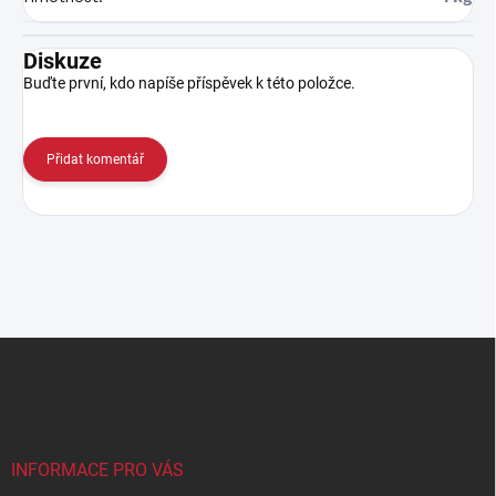
Diskuze
Buďte první, kdo napíše příspěvek k této položce.
Přidat komentář
Z
á
p
a
t
í
INFORMACE PRO VÁS