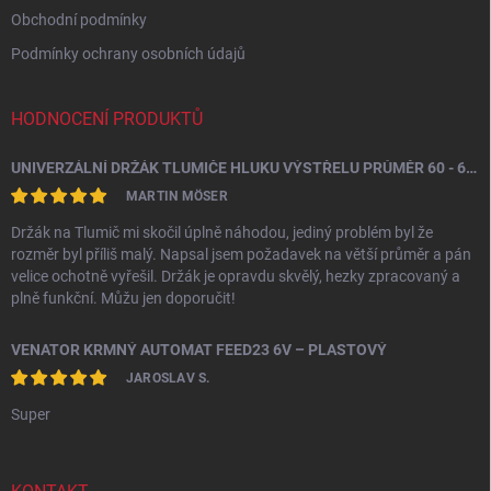
Obchodní podmínky
Podmínky ochrany osobních údajů
HODNOCENÍ PRODUKTŮ
UNIVERZÁLNÍ DRŽÁK TLUMIČE HLUKU VÝSTŘELU PRŮMĚR 60 - 64,5 MM
MARTIN MÖSER
Držák na Tlumič mi skočil úplně náhodou, jediný problém byl že
rozměr byl příliš malý. Napsal jsem požadavek na větší průměr a pán
velice ochotně vyřešil. Držák je opravdu skvělý, hezky zpracovaný a
plně funkční. Můžu jen doporučit!
VENATOR KRMNÝ AUTOMAT FEED23 6V – PLASTOVÝ
JAROSLAV S.
Super