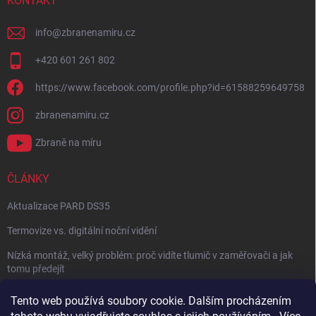
KONTAKT
info
@
zbranenamiru.cz
+420 601 261 802
https://www.facebook.com/profile.php?id=61588259649758
zbranenamiru.cz
Zbraně na míru
ČLÁNKY
Aktualizace PARD DS35
Termovize vs. digitální noční vidění
Nízká montáž, velký problém: proč vidíte tlumič v zaměřovači a jak
tomu předejít
NÁVOD: Jak správně nastavit balistický kalkulátor
Tento web používá soubory cookie. Dalším procházením