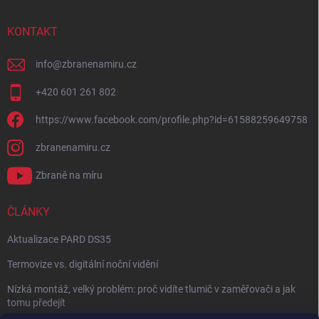
KONTAKT
info
@
zbranenamiru.cz
+420 601 261 802
https://www.facebook.com/profile.php?id=61588259649758
zbranenamiru.cz
Zbraně na míru
ČLÁNKY
Aktualizace PARD DS35
Termovize vs. digitální noční vidění
Nízká montáž, velký problém: proč vidíte tlumič v zaměřovači a jak
tomu předejít