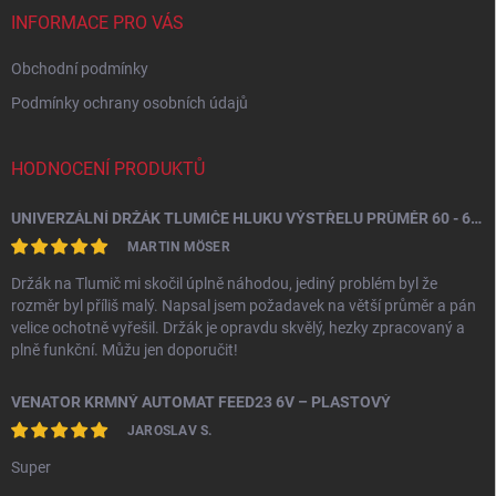
í
INFORMACE PRO VÁS
Obchodní podmínky
Podmínky ochrany osobních údajů
HODNOCENÍ PRODUKTŮ
UNIVERZÁLNÍ DRŽÁK TLUMIČE HLUKU VÝSTŘELU PRŮMĚR 60 - 64,5 MM
MARTIN MÖSER
Držák na Tlumič mi skočil úplně náhodou, jediný problém byl že
rozměr byl příliš malý. Napsal jsem požadavek na větší průměr a pán
velice ochotně vyřešil. Držák je opravdu skvělý, hezky zpracovaný a
plně funkční. Můžu jen doporučit!
VENATOR KRMNÝ AUTOMAT FEED23 6V – PLASTOVÝ
JAROSLAV S.
Super