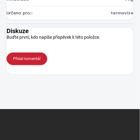
Určeno pro:
:
termovize
Diskuze
Buďte první, kdo napíše příspěvek k této položce.
Přidat komentář
Z
á
p
a
t