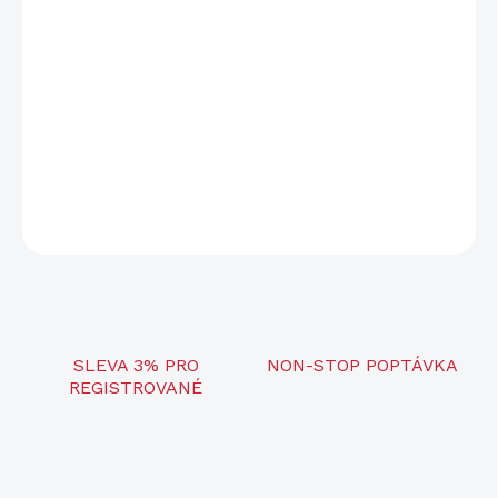
−
+
Přidat do košíku
Držák na trofej Srnec je kvalitně zpracovaný držák určený pro
bezpečné a estetické vystavení lovecké trofeje. Kombinace
odolných materiálů a elegantního designu jej předurčuje pro
použití v loveckých i moderních interiérech.
DETAILNÍ INFORMACE
ZEPTAT SE
SLEVA 3% PRO
NON-STOP POPTÁVKA
REGISTROVANÉ