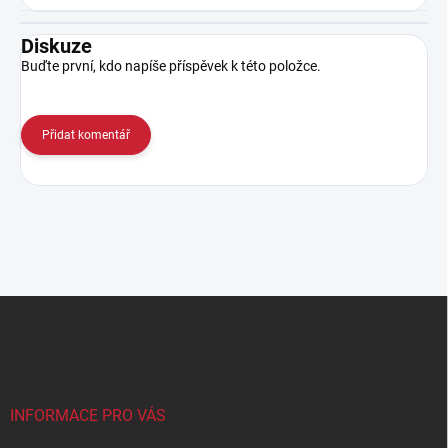
Diskuze
Buďte první, kdo napíše příspěvek k této položce.
Přidat komentář
Z
á
p
a
t
í
INFORMACE PRO VÁS