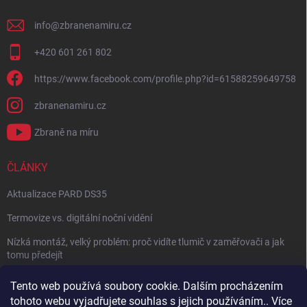
info
@
zbranenamiru.cz
+420 601 261 802
https://www.facebook.com/profile.php?id=61588259649758
zbranenamiru.cz
Zbraně na míru
ČLÁNKY
Aktualizace PARD DS35
Termovize vs. digitální noční vidění
Nízká montáž, velký problém: proč vidíte tlumič v zaměřovači a jak
tomu předejít
NÁVOD: Jak správně nastavit balistický kalkulátor
Tento web používá soubory cookie. Dalším procházením
tohoto webu vyjadřujete souhlas s jejich používáním.. Více