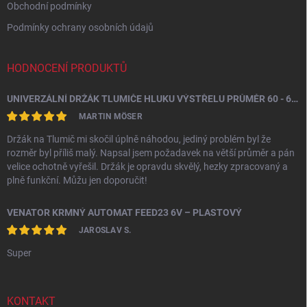
Obchodní podmínky
Podmínky ochrany osobních údajů
HODNOCENÍ PRODUKTŮ
UNIVERZÁLNÍ DRŽÁK TLUMIČE HLUKU VÝSTŘELU PRŮMĚR 60 - 64,5 MM
MARTIN MÖSER
Držák na Tlumič mi skočil úplně náhodou, jediný problém byl že
rozměr byl příliš malý. Napsal jsem požadavek na větší průměr a pán
velice ochotně vyřešil. Držák je opravdu skvělý, hezky zpracovaný a
plně funkční. Můžu jen doporučit!
VENATOR KRMNÝ AUTOMAT FEED23 6V – PLASTOVÝ
JAROSLAV S.
Super
KONTAKT