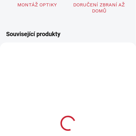
MONTÁŽ OPTIKY
DORUČENÍ ZBRANÍ AŽ
DOMŮ
Související produkty
SKLADEM
LZE OBJEDNAT
Nástěnný držák
Dřevěný stojan
Heptagon
Trojkombinace
726 Kč
2 632 Kč
600 Kč bez DPH
2 175 Kč bez DPH