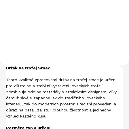
Do košíku
Do košíku
Nástěnný držák Heptagon z
Dřevěný stojan Trojkombinace
odolného kovu v moderním
kombinuje masivní dřevo a
sedmiúhelníkovém designu.
kovovou podnož pro stylové
Stylové a pevné řešení pro
vystavení tří loveckých trofejí.
vystavení menších a středních
Stabilní konstrukce a
loveckých trofejí.
elegantní design pro tradiční i
moderní...
Držák na trofej Srnec
Tento kvalitně zpracovaný držák na trofej srnec je určen
pro důstojné a stabilní vystavení loveckých trofejí.
Kombinuje odolné materiály s atraktivním designem, díky
čemuž skvěle zapadne jak do tradičního loveckého
interiéru, tak do moderních prostor. Precizní provedení a
důraz na detail zajišťují dlouhou životnost a jedinečný
vzhled každého kusu.
Rozměry, typ a určení