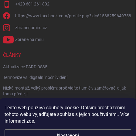
+420 601 261 802
https://www.facebook.com/profile.php?id=61588259649758
zbranenamiru.cz
Zbraně na míru
ČLÁNKY
Aktualizace PARD DS35
Termovize vs. digitální noční vidění
Nízká montáž, velký problém: proč vidíte tlumič v zaměřovači a jak
tomu předejít
NÁVOD: Jak správně nastavit balistický kalkulátor
Tento web používá soubory cookie. Dalším procházením
tohoto webu vyjadřujete souhlas s jejich používáním.. Více
Archiv
informací
zde
.
Nastavení