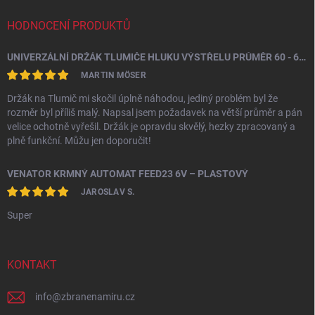
HODNOCENÍ PRODUKTŮ
UNIVERZÁLNÍ DRŽÁK TLUMIČE HLUKU VÝSTŘELU PRŮMĚR 60 - 64,5 MM
MARTIN MÖSER
Držák na Tlumič mi skočil úplně náhodou, jediný problém byl že
rozměr byl příliš malý. Napsal jsem požadavek na větší průměr a pán
velice ochotně vyřešil. Držák je opravdu skvělý, hezky zpracovaný a
plně funkční. Můžu jen doporučit!
VENATOR KRMNÝ AUTOMAT FEED23 6V – PLASTOVÝ
JAROSLAV S.
Super
KONTAKT
info
@
zbranenamiru.cz