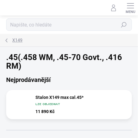
Přejít
na
obsah
Hledat
X149
.45(.458 WM, .45-70 Govt., .416
RM)
Nejprodávanější
Stalon X149 max cal.45*
LZE OBJEDNAT
11 890 Kč