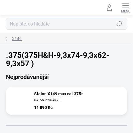
Přejít
na
obsah
Hledat
X149
.375(375H&H-9,3x74-9,3x62-
9,3x57 )
Nejprodávanější
Stalon X149 max cal.375*
NA OBJEDNÁVKU
11 890 Kč