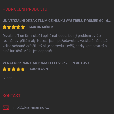
HODNOCENÍ PRODUKTŮ
UNIVERZÁLNÍ DRŽÁK TLUMIČE HLUKU VÝSTŘELU PRŮMĚR 60 - 64,5 MM
MARTIN MÖSER
Držák na Tlumič mi skočil úplně náhodou, jediný problém byl že
rozměr byl příliš malý. Napsal jsem požadavek na větší průměr a pán
velice ochotně vyřešil. Držák je opravdu skvělý, hezky zpracovaný a
plně funkční. Můžu jen doporučit!
VENATOR KRMNÝ AUTOMAT FEED23 6V – PLASTOVÝ
JAROSLAV S.
Super
KONTAKT
info
@
zbranenamiru.cz