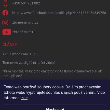
+420 601 261 802
https://www.facebook.com/profile.php?id=61588259649758
zbranenamiru.cz
Zbraně na míru
ČLÁNKY
Aktualizace PARD DS35
Termovize vs. digitální noční vidění
Nízká montáž, velký problém: proč vidíte tlumič v zaměřovači a jak
tomu předejít
NÁVOD: Jak správně nastavit balistický kalkulátor
Tento web používá soubory cookie. Dalším procházením
tohoto webu vyjadřujete souhlas s jejich používáním.. Více
Archiv
informací
zde
.
Nastavení