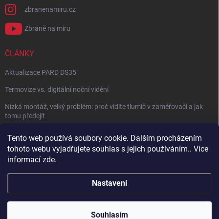
zbranenamiru.cz
Zbraně na míru
ČLÁNKY
Aktualizace PARD DS35
Termovize vs. digitální noční vidění
Nízká montáž, velký problém: proč vidíte tlumič v zaměřovači a jak
tomu předejít
NÁVOD: Jak správně nastavit balistický kalkulátor
Tento web používá soubory cookie. Dalším procházením
tohoto webu vyjadřujete souhlas s jejich používáním.. Více
Archiv
informací
zde
.
Nastavení
Copyright 2026
Zbraně na míru
. Všechna práva vyhrazena.
Vytvořil Shoptet
Souhlasím