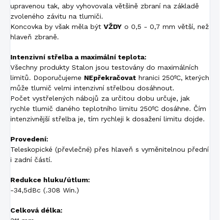
upravenou tak, aby vyhovovala většině zbraní na základě
zvoleného závitu na tlumiči.
Koncovka by však měla být
VŽDY
o 0,5 - 0,7 mm větší, než
hlaveň zbraně.
Intenzivní střelba a maximální teplota:
Všechny produkty Stalon jsou testovány do maximálních
limitů. Doporučujeme
NEpřekračovat
hranici 250ºC, kterých
může tlumič velmi intenzivní střelbou dosáhnout.
Počet vystřelených nábojů za určitou dobu určuje, jak
rychle tlumič daného teplotního limitu 250ºC dosáhne. Čím
intenzivnější střelba je, tím rychleji k dosažení limitu dojde.
Provedení:
Teleskopické (převlečné) přes hlaveň s vyměnitelnou přední
i zadní částí.
Redukce hluku/útlum:
-34,5dBc (.308 Win.)
Celková délka: