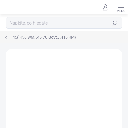
Přejít
na
obsah
Hledat
.45(.458 WM, .45-70 Govt., .416 RM)
Podrobnosti hodnocení
Neohodnoceno
ZNAČKA:
STALON
TIP