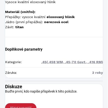
Vysoce kvalitní eloxovaný hliník
Materiál (vnitřní):
Přepážky: vysoce kvalitní
eloxovaný hliník
Jádro (první přepážka):
nerezová ocel
Závit:
titan
Doplňkové parametry
Kategorie
:
.45(.458 WM, .45-70 Govt., .416 RM)
Záruka
:
2 roky
Diskuze
Buďte první, kdo napíše příspěvek k této položce.