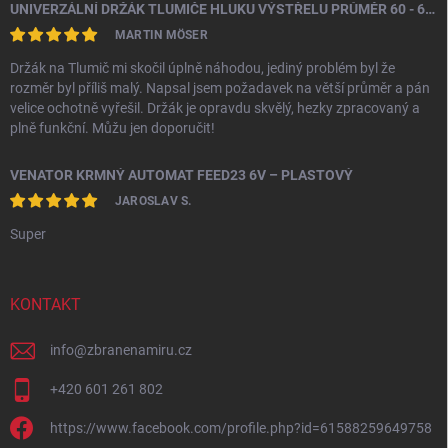
UNIVERZÁLNÍ DRŽÁK TLUMIČE HLUKU VÝSTŘELU PRŮMĚR 60 - 64,5 MM
MARTIN MÖSER
Držák na Tlumič mi skočil úplně náhodou, jediný problém byl že
rozměr byl příliš malý. Napsal jsem požadavek na větší průměr a pán
velice ochotně vyřešil. Držák je opravdu skvělý, hezky zpracovaný a
plně funkční. Můžu jen doporučit!
VENATOR KRMNÝ AUTOMAT FEED23 6V – PLASTOVÝ
JAROSLAV S.
Super
KONTAKT
info
@
zbranenamiru.cz
+420 601 261 802
https://www.facebook.com/profile.php?id=61588259649758