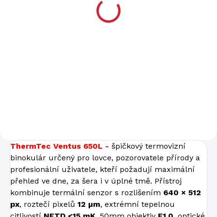
77 475 Kč
64 029 Kč bez DPH
Do košíku
Rozlišení displeje 1600 x
1200 px Senzor 640 x 512 px
Průměr čočky 35 mm
Hmotnost 825 g Teplotní
citlivost NETD ≤15 mK...
ThermTec Ventus 650L -
špičkový termovizní
binokulár určený pro lovce, pozorovatele přírody a
profesionální uživatele, kteří požadují maximální
přehled ve dne, za šera i v úplné tmě. Přístroj
kombinuje termální senzor s rozlišením
640 × 512
px
, roztečí pixelů
12 µm
, extrémní tepelnou
citlivostí
NETD <15 mK
, 50mm objektiv
F1.0
, optické