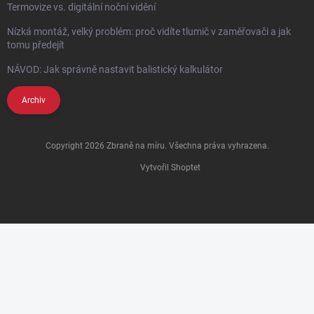
Termovize vs. digitální noční vidění
Nízká montáž, velký problém: proč vidíte tlumič v zaměřovači a jak
tomu předejít
NÁVOD: Jak správně nastavit balistický kalkulátor
Archiv
Copyright 2026
Zbraně na míru
. Všechna práva vyhrazena.
Vytvořil Shoptet