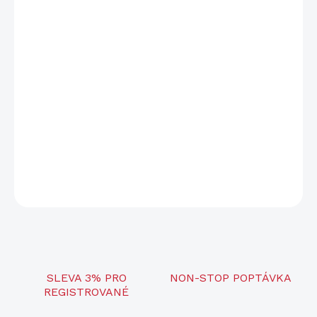
−
+
Přidat do košíku
Rozlišení displeje
1600 x 1200 px
Senzor
640 x 512 px
Průměr čočky
50 mm
Hmotnost
835 g
Teplotní citlivost NETD
≤15 mK
DETAILNÍ INFORMACE
ZEPTAT SE
SLEVA 3% PRO
NON-STOP POPTÁVKA
REGISTROVANÉ