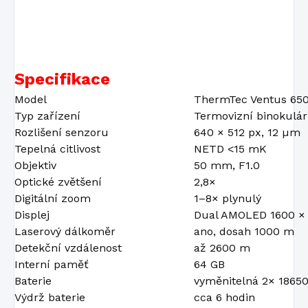
Specifikace
Model
ThermTec Ventus 65
Typ zařízení
Termovizní binokulár
Rozlišení senzoru
640 × 512 px, 12 µm
Tepelná citlivost
NETD <15 mK
Objektiv
50 mm, F1.0
Optické zvětšení
2,8×
Digitální zoom
1–8× plynulý
Displej
Dual AMOLED 1600 × 
Laserový dálkoměr
ano, dosah 1000 m
Detekční vzdálenost
až 2600 m
Interní paměť
64 GB
Baterie
vyměnitelná 2× 1865
Výdrž baterie
cca 6 hodin