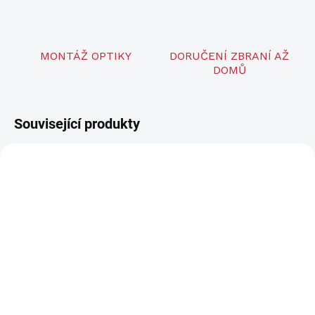
MONTÁŽ OPTIKY
DORUČENÍ ZBRANÍ AŽ
DOMŮ
Související produkty
NOVINKA
ZDARMA
LZE OBJEDNAT
ThermTec VENTUS 635L
35mm