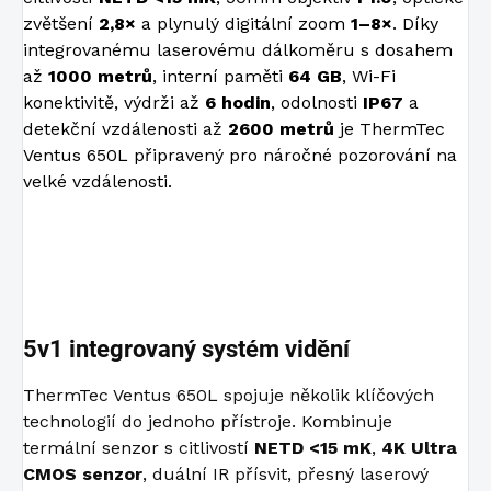
zvětšení
2,8×
a plynulý digitální zoom
1–8×
. Díky
integrovanému laserovému dálkoměru s dosahem
až
1000 metrů
, interní paměti
64 GB
, Wi-Fi
konektivitě, výdrži až
6 hodin
, odolnosti
IP67
a
detekční vzdálenosti až
2600 metrů
je ThermTec
Ventus 650L připravený pro náročné pozorování na
velké vzdálenosti.
5v1 integrovaný systém vidění
ThermTec Ventus 650L spojuje několik klíčových
technologií do jednoho přístroje. Kombinuje
termální senzor s citlivostí
NETD <15 mK
,
4K Ultra
CMOS senzor
, duální IR přísvit, přesný laserový