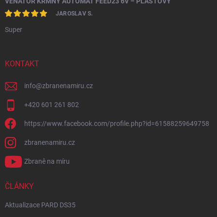
VENATOR KRMNÝ AUTOMAT FEED23 6V – PLASTOVÝ
JAROSLAV S.
Super
KONTAKT
info
@
zbranenamiru.cz
+420 601 261 802
https://www.facebook.com/profile.php?id=61588259649758
zbranenamiru.cz
Zbraně na míru
ČLÁNKY
Aktualizace PARD DS35