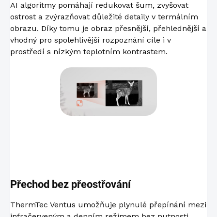
AI algoritmy pomáhají redukovat šum, zvyšovat
ostrost a zvýrazňovat důležité detaily v termálním
obrazu. Díky tomu je obraz přesnější, přehlednější a
vhodný pro spolehlivější rozpoznání cíle i v
prostředí s nízkým teplotním kontrastem.
Přechod bez přeostřování
ThermTec Ventus umožňuje plynulé přepínání mezi
infračerveným a denním režimem bez nutnosti