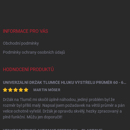
á
p
a
t
í
INFORMACE PRO VÁS
Obchodní podmínky
Podmínky ochrany osobních údajů
HODNOCENÍ PRODUKTŮ
UNIVERZÁLNÍ DRŽÁK TLUMIČE HLUKU VÝSTŘELU PRŮMĚR 60 - 64,5 MM
MARTIN MÖSER
Držák na Tlumič mi skočil úplně náhodou, jediný problém byl že
rozměr byl příliš malý. Napsal jsem požadavek na větší průměr a pán
velice ochotně vyřešil. Držák je opravdu skvělý, hezky zpracovaný a
plně funkční. Můžu jen doporučit!