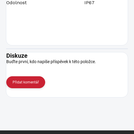
Odolnost
IP67
Diskuze
Buďte první, kdo napíše příspěvek k této položce.
Přidat komentář
Z