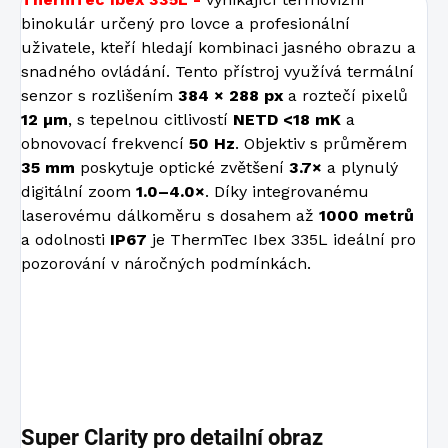
binokulár určený pro lovce a profesionální
uživatele, kteří hledají kombinaci jasného obrazu a
snadného ovládání. Tento přístroj využívá termální
senzor s rozlišením
384 × 288 px
a roztečí pixelů
12 µm
, s tepelnou citlivostí
NETD <18 mK
a
obnovovací frekvencí
50 Hz
. Objektiv s průměrem
35 mm
poskytuje optické zvětšení
3.7×
a plynulý
digitální zoom
1.0–4.0×
. Díky integrovanému
laserovému dálkoměru s dosahem až
1000 metrů
a odolnosti
IP67
je ThermTec Ibex 335L ideální pro
pozorování v náročných podmínkách.
Super Clarity pro detailní obraz