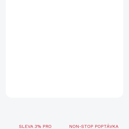
−
+
Přidat do košíku
Rozlišení displeje
1600 × 1200 px
Senzor
384 x 288 px
Průměr čočky
35 mm
Hmotnost
770 g
DETAILNÍ INFORMACE
ZEPTAT SE
SLEVA 3% PRO
NON-STOP POPTÁVKA