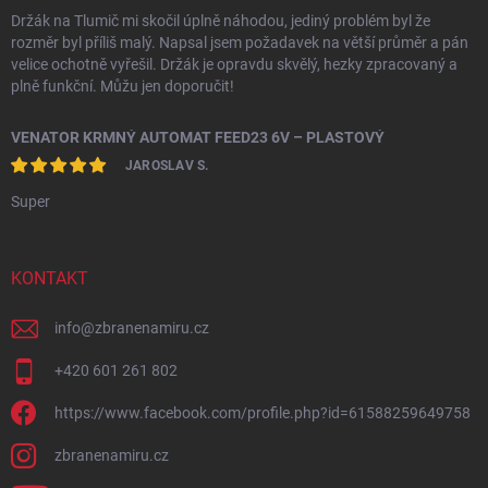
Držák na Tlumič mi skočil úplně náhodou, jediný problém byl že
rozměr byl příliš malý. Napsal jsem požadavek na větší průměr a pán
velice ochotně vyřešil. Držák je opravdu skvělý, hezky zpracovaný a
plně funkční. Můžu jen doporučit!
VENATOR KRMNÝ AUTOMAT FEED23 6V – PLASTOVÝ
JAROSLAV S.
Super
KONTAKT
info
@
zbranenamiru.cz
+420 601 261 802
https://www.facebook.com/profile.php?id=61588259649758
zbranenamiru.cz