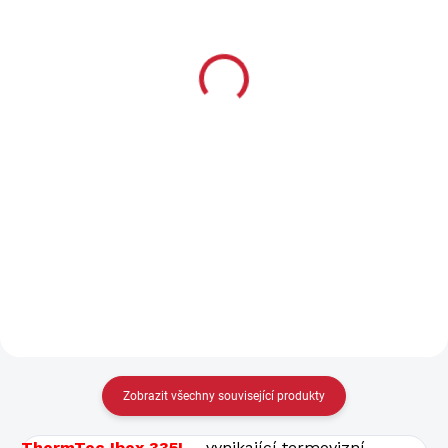
ThermTec ORYX 635L 35
ThermTec ORYX 650L 50
mm
mm
74 975 Kč
92 475 Kč
61 963 Kč bez DPH
76 426 Kč bez DPH
Do košíku
Do košíku
Rozlišení displeje 2560×2560
Rozlišení displeje 2560×2560
px Senzor 640 x 512 px
px Senzor 640 x 512 px
Průměr čočky 35 mm
Průměr čočky 50 mm
Hmotnost 1 100 g
Hmotnost 1 100 g
Zobrazit všechny související produkty
ThermTec Ibex 335L -
vynikající termovizní