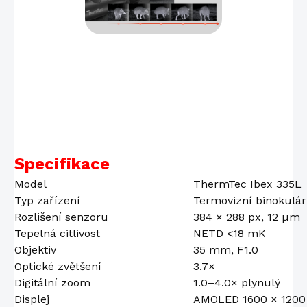
Specifikace
Model
ThermTec Ibex 335L
Typ zařízení
Termovizní binokulár
Rozlišení senzoru
384 × 288 px, 12 µm
Tepelná citlivost
NETD <18 mK
Objektiv
35 mm, F1.0
Optické zvětšení
3.7×
Digitální zoom
1.0–4.0× plynulý
Displej
AMOLED 1600 × 1200