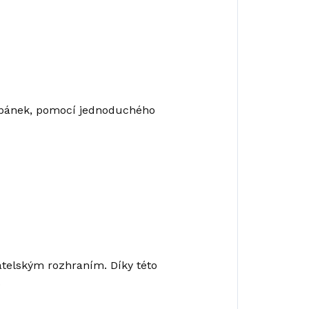
 spánek, pomocí jednoduchého
elským rozhraním. Díky této
.