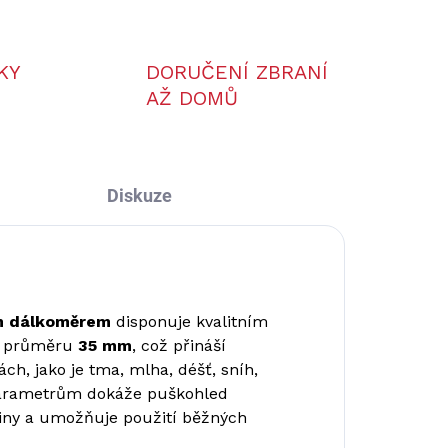
KY
DORUČENÍ ZBRANÍ
AŽ DOMŮ
Diskuze
ým dálkoměrem
disponuje kvalitním
o průměru
35 mm
, což přináší
ch, jako je tma, mlha, déšť, sníh,
parametrům dokáže puškohled
itiny a umožňuje použití běžných