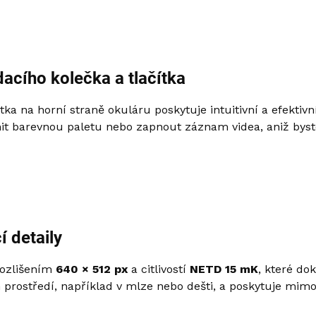
acího kolečka a tlačítka
ítka na horní straně okuláru poskytuje intuitivní a efekti
 barevnou paletu nebo zapnout záznam videa, aniž byste z
í detaily
rozlišením
640 × 512 px
a citlivostí
NETD 15 mK
, které do
m prostředí, například v mlze nebo dešti, a poskytuje mimo