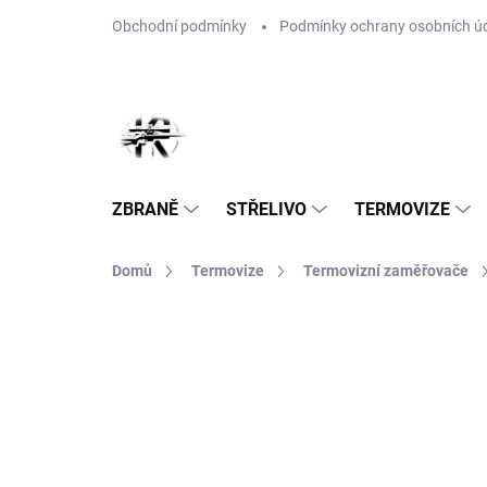
Přejít
Obchodní podmínky
Podmínky ochrany osobních ú
na
obsah
ZBRANĚ
STŘELIVO
TERMOVIZE
Domů
Termovize
Termovizní zaměřovače
Neohodnoceno
Podrobnosti hodnoce