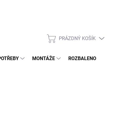
PRÁZDNÝ KOŠÍK
NÁKUPNÍ
KOŠÍK
POTŘEBY
MONTÁŽE
ROZBALENO
POPTÁVKOV