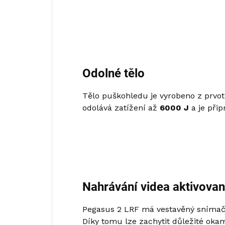
Odolné tělo
Tělo puškohledu je vyrobeno z prvotří
odolává zatížení až
6000 J
a je přip
Nahrávání videa aktivova
Pegasus 2 LRF má vestavěný snímač
Díky tomu lze zachytit důležité okam