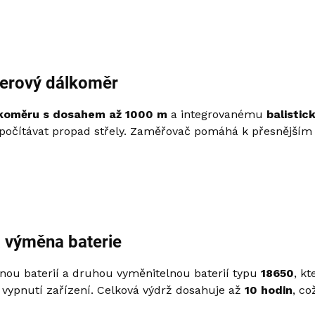
aserový dálkoměr
koměru s dosahem až 1000 m
a integrovanému
balistic
epočítávat propad střely. Zaměřovač pomáhá k přesnějším
á výměna baterie
nou baterií a druhou vyměnitelnou baterií typu
18650
, k
vypnutí zařízení. Celková výdrž dosahuje až
10 hodin
, co