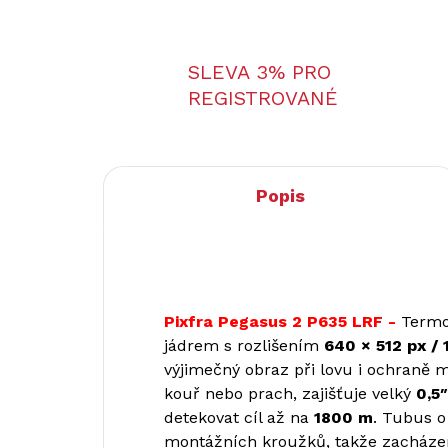
SLEVA 3% PRO
REGISTROVANÉ
Popis
Pixfra Pegasus 2 P635 LRF -
Termo
jádrem s rozlišením
640 × 512 px /
výjimečný obraz při lovu i ochraně m
kouř nebo prach, zajišťuje velký
0,5
detekovat cíl až na
1800 m
. Tubus 
montážních kroužků, takže zacháze