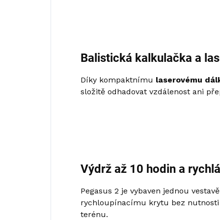
Balistická kalkulačka a l
Díky kompaktnímu
laserovému dál
složitě odhadovat vzdálenost ani př
Výdrž až 10 hodin a rychl
Pegasus 2 je vybaven jednou vestavě
rychloupínacímu krytu bez nutnosti 
terénu.