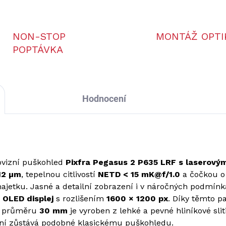
NON-STOP
MONTÁŽ OPTI
POPTÁVKA
Hodnocení
vizní puškohled
Pixfra Pegasus 2 P635 LRF s laserov
 12 µm
, tepelnou citlivostí
NETD < 15 mK@f/1.0
a čočkou 
ajetku. Jasné a detailní zobrazení i v náročných podmínká
″ OLED displej
s rozlišením
1600 × 1200 px
. Díky těmto 
o průměru
30 mm
je vyroben z lehké a pevné hliníkové sl
ní zůstává podobné klasickému puškohledu.