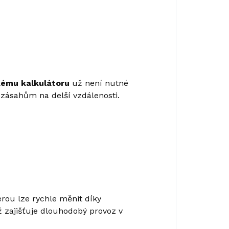
kému kalkulátoru
už není nutné
 zásahům na delší vzdálenosti.
terou lze rychle měnit díky
ž zajišťuje dlouhodobý provoz v