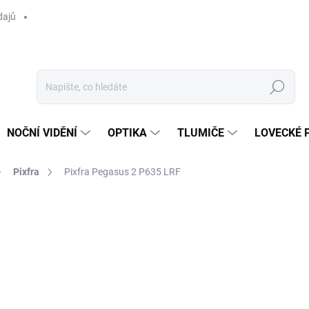
dajů
Hledat
NOČNÍ VIDĚNÍ
OPTIKA
TLUMIČE
LOVECKÉ 
Pixfra
Pixfra Pegasus 2 P635 LRF
ní
ZNAČKA:
PIXFRA
60 726 Kč
ZDARMA
50 187 Kč bez DPH
Měrná
LZE OBJEDNAT
cena: