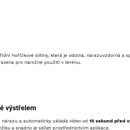
dní hořčíkové slitiny, která je odolná, nárazuvzdorná a sp
ravena pro náročné použití v terénu.
né výstřelem
 nárazu a automaticky ukládá video od
15 sekund před 
žiky a snadno je sdílet prostřednictvím aplikace.