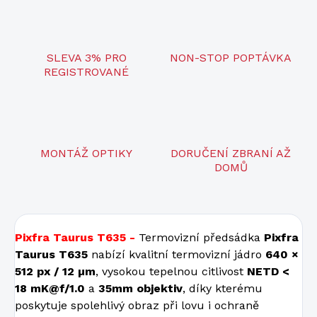
SLEVA 3% PRO
NON-STOP POPTÁVKA
REGISTROVANÉ
MONTÁŽ OPTIKY
DORUČENÍ ZBRANÍ AŽ
DOMŮ
Pixfra Taurus T635 -
Termovizní předsádka
Pixfra
Taurus T635
nabízí kvalitní termovizní jádro
640 ×
512 px / 12 µm
, vysokou tepelnou citlivost
NETD <
18 mK@f/1.0
a
35mm objektiv
, díky kterému
poskytuje spolehlivý obraz při lovu i ochraně