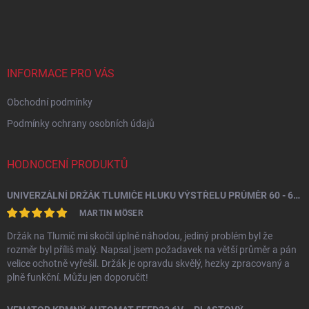
á
p
a
t
í
INFORMACE PRO VÁS
Obchodní podmínky
Podmínky ochrany osobních údajů
HODNOCENÍ PRODUKTŮ
UNIVERZÁLNÍ DRŽÁK TLUMIČE HLUKU VÝSTŘELU PRŮMĚR 60 - 64,5 MM
MARTIN MÖSER
Držák na Tlumič mi skočil úplně náhodou, jediný problém byl že
rozměr byl příliš malý. Napsal jsem požadavek na větší průměr a pán
velice ochotně vyřešil. Držák je opravdu skvělý, hezky zpracovaný a
plně funkční. Můžu jen doporučit!