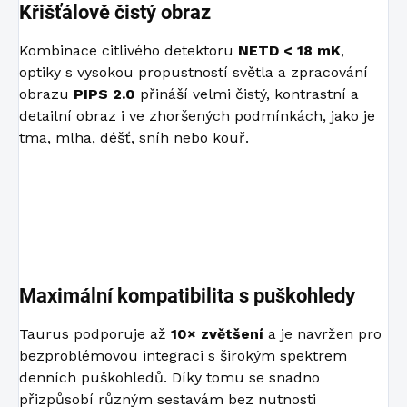
Křišťálově čistý obraz
Kombinace citlivého detektoru
NETD < 18 mK
,
optiky s vysokou propustností světla a zpracování
obrazu
PIPS 2.0
přináší velmi čistý, kontrastní a
detailní obraz i ve zhoršených podmínkách, jako je
tma, mlha, déšť, sníh nebo kouř.
Maximální kompatibilita s puškohledy
Taurus podporuje až
10× zvětšení
a je navržen pro
bezproblémovou integraci s širokým spektrem
denních puškohledů. Díky tomu se snadno
přizpůsobí různým sestavám bez nutnosti