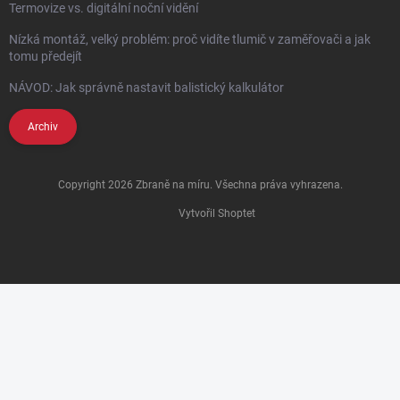
Termovize vs. digitální noční vidění
Nízká montáž, velký problém: proč vidíte tlumič v zaměřovači a jak
tomu předejít
NÁVOD: Jak správně nastavit balistický kalkulátor
Archiv
Copyright 2026
Zbraně na míru
. Všechna práva vyhrazena.
Vytvořil Shoptet