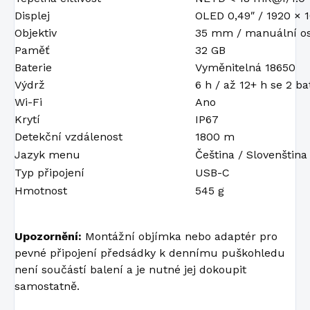
Displej
OLED 0,49″ / 1920 × 
Objektiv
35 mm / manuální os
Paměť
32 GB
Baterie
Vyměnitelná 18650
Výdrž
6 h / až 12+ h se 2 b
Wi-Fi
Ano
Krytí
IP67
Detekční vzdálenost
1800 m
Jazyk menu
Čeština / Slovenština
Typ připojení
USB-C
Hmotnost
545 g
Upozornění:
Montážní objímka nebo adaptér pro
pevné připojení předsádky k dennímu puškohledu
není součástí balení a je nutné jej dokoupit
samostatně.