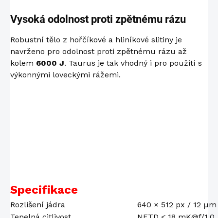
Vysoká odolnost proti zpětnému rázu
Robustní tělo z hořčíkové a hliníkové slitiny je
navrženo pro odolnost proti zpětnému rázu až
kolem
6000 J
. Taurus je tak vhodný i pro použití s
výkonnými loveckými rážemi.
Specifikace
Rozlišení jádra
640 × 512 px / 12 µm
Tepelná citlivost
NETD < 18 mK@f/1.0