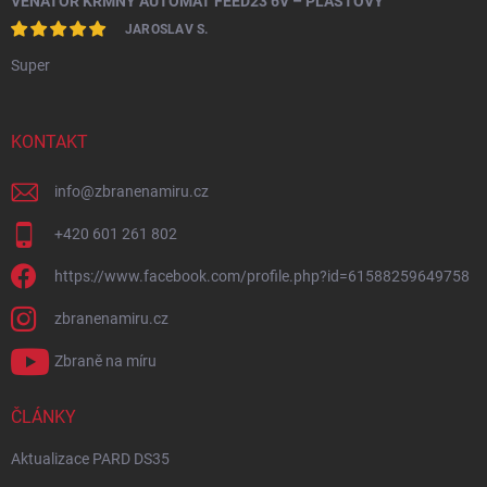
VENATOR KRMNÝ AUTOMAT FEED23 6V – PLASTOVÝ
JAROSLAV S.
Super
KONTAKT
info
@
zbranenamiru.cz
+420 601 261 802
https://www.facebook.com/profile.php?id=61588259649758
zbranenamiru.cz
Zbraně na míru
ČLÁNKY
Aktualizace PARD DS35