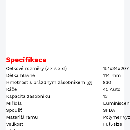
Specifikace
Celkové rozměry (v x š x d)
151x34x20
Délka hlavně
114 mm
Hmotnost s prázdným zásobníkem [g]
930
Ráže
45 Auto
Kapacita zásobníku
13
Mířidla
Luminiscen
Spoušť
SFDA
Materiál rámu
Polymer vy
Velikost
Full-size