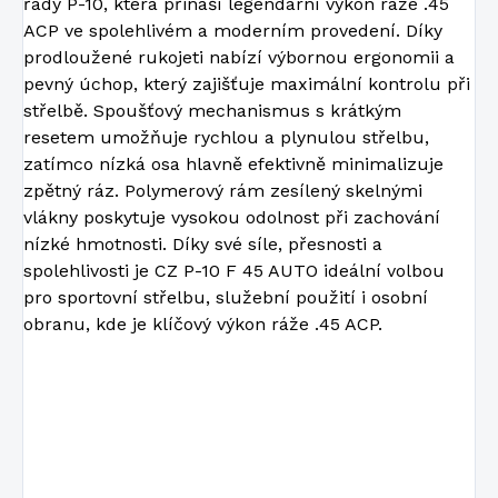
řady P-10, která přináší legendární výkon ráže .45
ACP ve spolehlivém a moderním provedení. Díky
prodloužené rukojeti nabízí výbornou ergonomii a
pevný úchop, který zajišťuje maximální kontrolu při
střelbě. Spoušťový mechanismus s krátkým
resetem umožňuje rychlou a plynulou střelbu,
zatímco nízká osa hlavně efektivně minimalizuje
zpětný ráz. Polymerový rám zesílený skelnými
vlákny poskytuje vysokou odolnost při zachování
nízké hmotnosti. Díky své síle, přesnosti a
spolehlivosti je CZ P-10 F 45 AUTO ideální volbou
pro sportovní střelbu, služební použití i osobní
obranu, kde je klíčový výkon ráže .45 ACP.