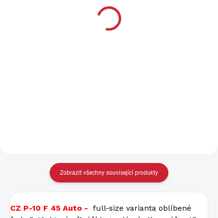
14 207 Kč bez DPH
15 909 Kč bez DPH
Do košíku
Do košíku
Výrobce CZUB Ráže 9 x 19
Výrobce CZUB Ráže 9 x 19
Hmotnost 740 g Zásobník
Hmotnost 740 g Zásobník 15
15/17 ran Velikost Compact
ran Velikost Compact Návod
Návod ke stažení zde
ke stažení zde
Zobrazit všechny související produkty
CZ P-10 F 45 Auto -
full-size varianta oblíbené