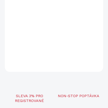
−
+
Přidat do košíku
Výrobce
CZUB
Ráže
45 Auto
Hmotnost
810 g
Zásobník
13 ran
Velikost
Full-size
DETAILNÍ INFORMACE
ZEPTAT SE
SLEVA 3% PRO
NON-STOP POPTÁVKA
REGISTROVANÉ