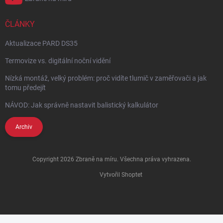
ČLÁNKY
Aktualizace PARD DS35
Termovize vs. digitální noční vidění
Nízká montáž, velký problém: proč vidíte tlumič v zaměřovači a jak
tomu předejít
NÁVOD: Jak správně nastavit balistický kalkulátor
Archiv
Copyright 2026
Zbraně na míru
. Všechna práva vyhrazena.
Vytvořil Shoptet