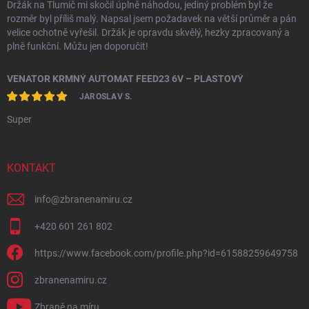
Držák na Tlumič mi skočil úplně náhodou, jediný problém byl že
rozměr byl příliš malý. Napsal jsem požadavek na větší průměr a pán
velice ochotně vyřešil. Držák je opravdu skvělý, hezky zpracovaný a
plně funkční. Můžu jen doporučit!
VENATOR KRMNÝ AUTOMAT FEED23 6V – PLASTOVÝ
JAROSLAV S.
Super
KONTAKT
info
@
zbranenamiru.cz
+420 601 261 802
https://www.facebook.com/profile.php?id=61588259649758
zbranenamiru.cz
Zbraně na míru