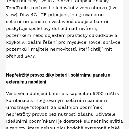
TenoTrail EasyLive 4G je první fotopast značky
TenoTrail s možností sledování živého obrazu (live
view). Díky 4G LTE připojení, integrovanému
solárnímu panelu a vestavěné dobíjecí baterii
poskytuje spolehlivý dohled nad revírem,
pozemkem nebo objektem prakticky odkudkoliv a
kdykoliv. Ideální řešení pro myslivce, lovce, správce
pozemků i majitele nemovitostí, kteří chtějí mít
přehled 24/7.
Nepřetržitý provoz díky baterii, solárnímu panelu a
externímu napájení
Vestavěná dobíjecí baterie s kapacitou 5200 mAh v
kombinaci s integrovaným solárním panelem
umožňuje fotopasti za ideálních podmínek
nepřetržitý provoz bez nutnosti zásahu uživatele.
Ideálními podmínkami je dostatek slunečního světla
a teploty, které nejsou dlouhodobě extrémně nízké