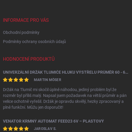
p
a
t
í
INFORMACE PRO VÁS
Obchodní podmínky
Podmínky ochrany osobních údajů
HODNOCENÍ PRODUKTŮ
UNIVERZÁLNÍ DRŽÁK TLUMIČE HLUKU VÝSTŘELU PRŮMĚR 60 - 64,5 MM
MARTIN MÖSER
Držák na Tlumič mi skočil úplně náhodou, jediný problém byl že
rozměr byl příliš malý. Napsal jsem požadavek na větší průměr a pán
velice ochotně vyřešil. Držák je opravdu skvělý, hezky zpracovaný a
plně funkční. Můžu jen doporučit!
VENATOR KRMNÝ AUTOMAT FEED23 6V – PLASTOVÝ
JAROSLAV S.