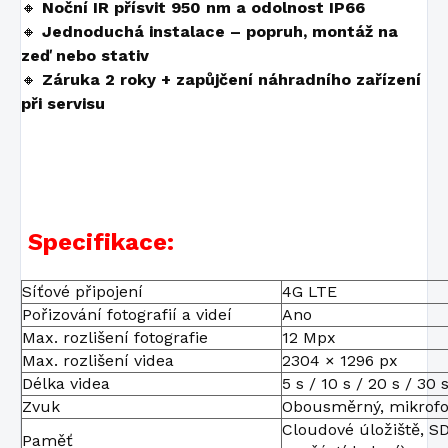
🔸
Noční IR přísvit 950 nm a odolnost IP66
🔸
Jednoduchá instalace – popruh, montáž na
zeď nebo stativ
🔸
Záruka 2 roky + zapůjčení náhradního zařízení
při servisu
Specifikace:
Síťové připojení
4G LTE
Pořizování fotografií a videí
Ano
Max. rozlišení fotografie
12 Mpx
Max. rozlišení videa
2304 × 1296 px
Délka videa
5 s / 10 s / 20 s / 30 
Zvuk
Obousměrný, mikrofo
Cloudové úložiště, SD
Paměť