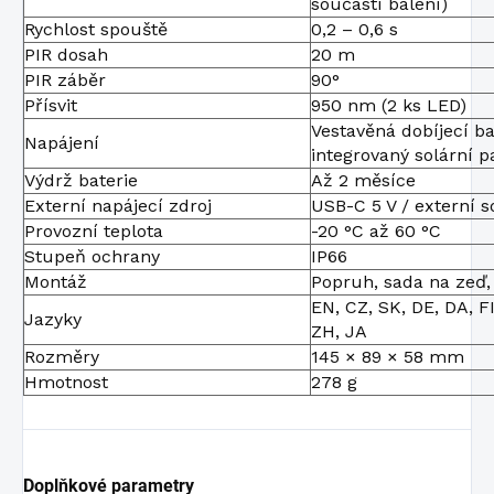
součástí balení)
Rychlost spouště
0,2 – 0,6 s
PIR dosah
20 m
PIR záběr
90°
Přísvit
950 nm (2 ks LED)
Vestavěná dobíjecí b
Napájení
integrovaný solární p
Výdrž baterie
Až 2 měsíce
Externí napájecí zdroj
USB-C 5 V / externí s
Provozní teplota
-20 °C až 60 °C
Stupeň ochrany
IP66
Montáž
Popruh, sada na zeď, 
EN, CZ, SK, DE, DA, FI,
Jazyky
ZH, JA
Rozměry
145 × 89 × 58 mm
Hmotnost
278 g
Doplňkové parametry