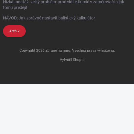
Nízká montáž, velký problém: proč vidíte tlumič v zaměřovači a jak
tomu předejít
NÁVOD: Jak správně nastavit balistický kalkulátor
Archiv
Copyright 2026
Zbraně na míru
. Všechna práva vyhrazena.
Vytvořil Shoptet