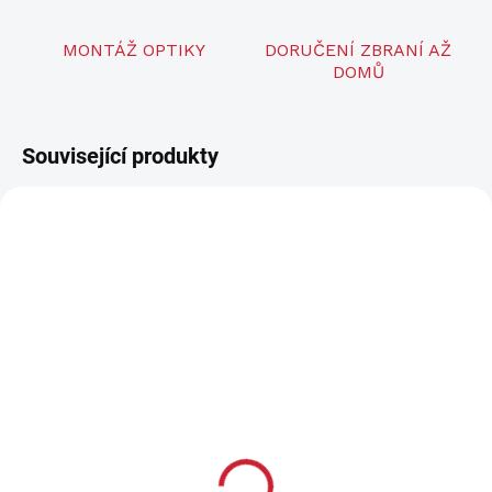
MONTÁŽ OPTIKY
DORUČENÍ ZBRANÍ AŽ
DOMŮ
Související produkty
SKLADEM U DODAVATELE
OBJEDNÁNO
Fotopast FOXcam Wi-Fi
Fotopast Hikmicro M15
2 600 Kč
5 500 Kč
2 149 Kč bez DPH
4 545 Kč bez DPH