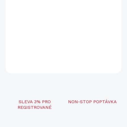
−
+
Přidat do košíku
Hmotnost
278 g
Připojení
4G LTE
Rozlišení
12 Mpx / 2304×1296 px
Napájení
Baterie + solární panel
DETAILNÍ INFORMACE
ZEPTAT SE
SLEVA 3% PRO
NON-STOP POPTÁVKA
REGISTROVANÉ