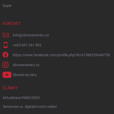
Super
KONTAKT
info
@
zbranenamiru.cz
+420 601 261 802
https://www.facebook.com/profile.php?id=61588259649758
zbranenamiru.cz
Zbraně na míru
ČLÁNKY
Aktualizace PARD DS35
Termovize vs. digitální noční vidění