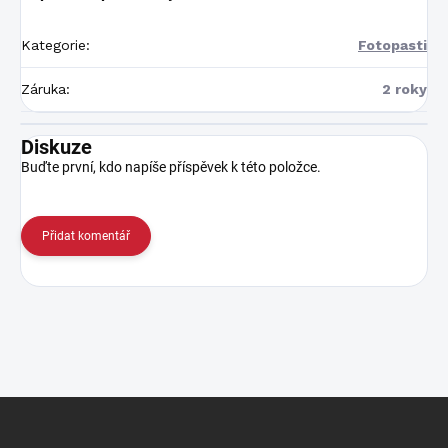
Kategorie
:
Fotopasti
Záruka
:
2 roky
Diskuze
Buďte první, kdo napíše příspěvek k této položce.
Přidat komentář
Z
á